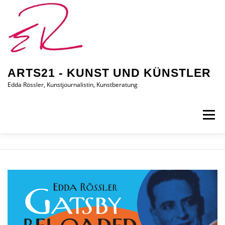
Zum
Inhalt
springen
ARTS21 - KUNST UND KÜNSTLER
Edda Rössler, Kunstjournalistin, Kunstberatung
Menü
ARTS21 – EDDA RÖSSLER
PRESSEBERICHTE
AUSSTELLUNGEN/BILDER
EDDA KAUFT EIN