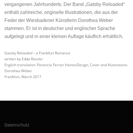
vergangenen Jahrhunderts. Der Band „Gatsby Reloaded“
enthält zahlreiche, originelle Illustrationen, die aus der
Feder
der Wiesbadener Künstlerin
Dorothea Weber
stammen. Er ist in deutscher und englischer Sprache
aufgelegt und in einer kleinen Auflage käuflich erhältlich.
Gatsby Reloaded – a Frankfurt Romance
written by Edda Rössler
English translation: Florencia Ferrari HainesDesign, Cover and Illustrations:
Dorothea Weber
Frankfurt, March 2017
Datenschutz