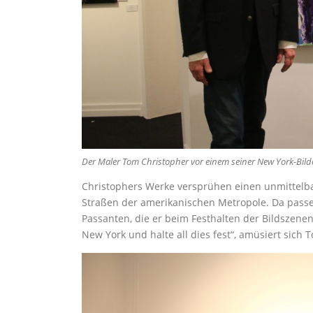
Der Maler Tom Christopher vor einem seiner New York-Bild
Christophers Werke versprühen einen unmittelbar
Straßen der amerikanischen Metropole. Da passen
Passanten, die er beim Festhalten der Bildszenen
New York und halte all dies fest“, amüsiert sich 