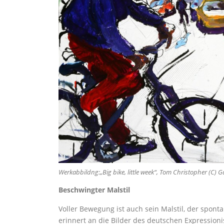
Werkabbildng:„Big bike, little week“, Tom Christopher (C) 
Beschwingter Malstil
Voller Bewegung ist auch sein Malstil, der spont
erinnert an die Bilder des deutschen Expressioni