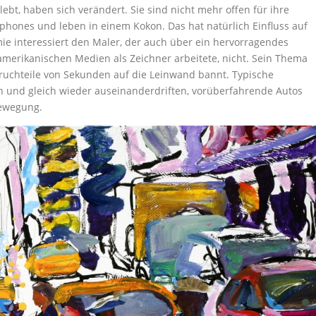
lebt, haben sich verändert. Sie sind nicht mehr offen für ihre
phones und leben in einem Kokon. Das hat natürlich Einfluss auf
ie interessiert den Maler, der auch über ein hervorragendes
amerikanischen Medien als Zeichner arbeitete, nicht. Sein Thema
uchteile von Sekunden auf die Leinwand bannt. Typische
en und gleich wieder auseinanderdriften, vorüberfahrende Autos
Bewegung.