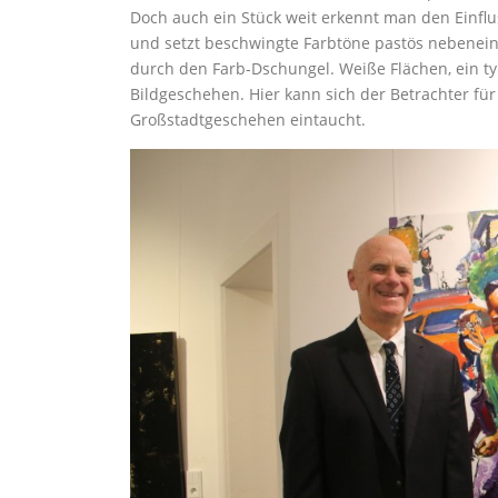
Doch auch ein Stück weit erkennt man den Einflus
und setzt beschwingte Farbtöne pastös nebenein
durch den Farb-Dschungel. Weiße Flächen, ein t
Bildgeschehen. Hier kann sich der Betrachter fü
Großstadtgeschehen eintaucht.