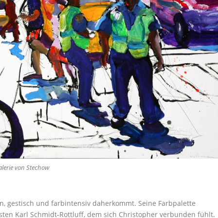
Galerie von Stechow
an, gestisch und farbintensiv daherkommt. Seine Farbpalette
sten Karl Schmidt-Rottluff, dem sich Christopher verbunden fühlt.