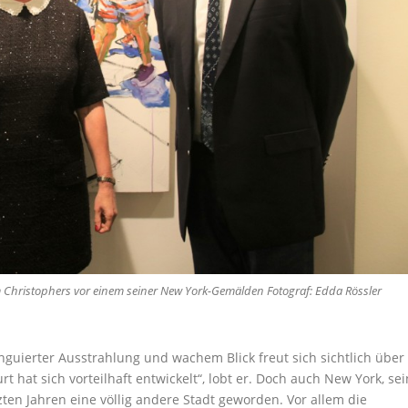
 Christophers vor einem seiner New York-Gemälden Fotograf: Edda Rössler
nguierter Ausstrahlung und wachem Blick freut sich sichtlich über
rt hat sich vorteilhaft entwickelt“, lobt er. Doch auch New York, sei
tzten Jahren eine völlig andere Stadt geworden. Vor allem die