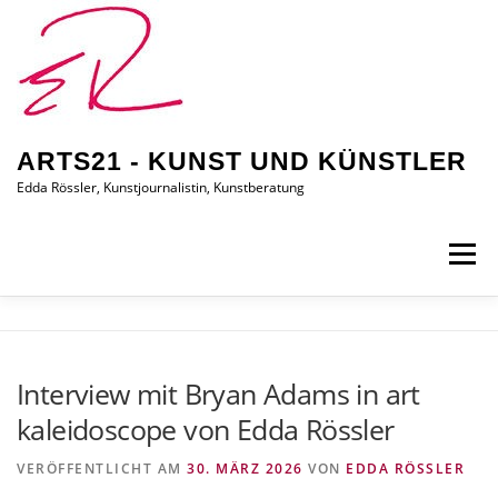
Zum
Inhalt
springen
ARTS21 - KUNST UND KÜNSTLER
Edda Rössler, Kunstjournalistin, Kunstberatung
Menü
ARTS21 – EDDA RÖSSLER
PRESSEBERICHTE
Interview mit Bryan Adams in art
kaleidoscope von Edda Rössler
AUSSTELLUNGEN/BILDER
EDDA KAUFT EIN
VERÖFFENTLICHT AM
30. MÄRZ 2026
VON
EDDA RÖSSLER