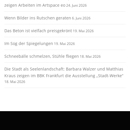
zeigen Arbeiten im Artspace eo
24. Juni 2026
Wenn Bilder ins Rutschen geraten
6. Juni 2026
Das Beton ist vielfach preisgekrönt
19. Mai 2026
Im Sog der Spiegelungen
19. Mai 2026
Schneebälle schmelzen, Stühle fliegen
18. Mai 2026
Die Stadt als Seelenlandschaft: Barbara Walzer und Matthias
Kraus zeigen im BBK Frankfurt die Ausstellung „Stadt-Werke“
18. Mai 2026