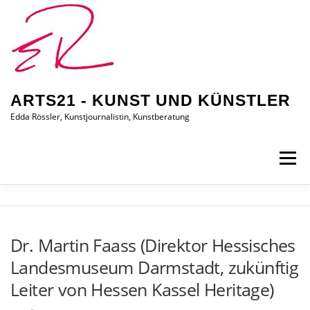
Zum
Inhalt
springen
ARTS21 - KUNST UND KÜNSTLER
Edda Rössler, Kunstjournalistin, Kunstberatung
Menü
ARTS21 – EDDA RÖSSLER
PRESSEBERICHTE
Dr. Martin Faass (Direktor Hessisches
Landesmuseum Darmstadt, zukünftig
AUSSTELLUNGEN/BILDER
EDDA KAUFT EIN
Leiter von Hessen Kassel Heritage)