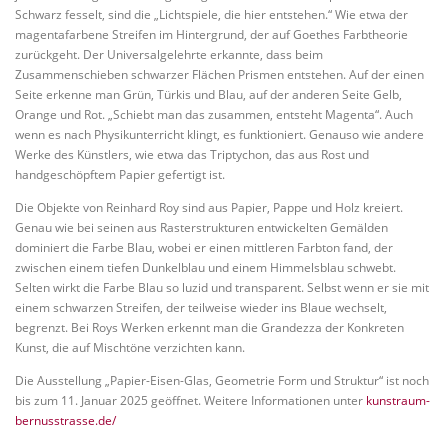
Schwarz fesselt, sind die „Lichtspiele, die hier entstehen.“ Wie etwa der
magentafarbene Streifen im Hintergrund, der auf Goethes Farbtheorie
zurückgeht. Der Universalgelehrte erkannte, dass beim
Zusammenschieben schwarzer Flächen Prismen entstehen. Auf der einen
Seite erkenne man Grün, Türkis und Blau, auf der anderen Seite Gelb,
Orange und Rot. „Schiebt man das zusammen, entsteht Magenta“. Auch
wenn es nach Physikunterricht klingt, es funktioniert. Genauso wie andere
Werke des Künstlers, wie etwa das Triptychon, das aus Rost und
handgeschöpftem Papier gefertigt ist.
Die Objekte von Reinhard Roy sind aus Papier, Pappe und Holz kreiert.
Genau wie bei seinen aus Rasterstrukturen entwickelten Gemälden
dominiert die Farbe Blau, wobei er einen mittleren Farbton fand, der
zwischen einem tiefen Dunkelblau und einem Himmelsblau schwebt.
Selten wirkt die Farbe Blau so luzid und transparent. Selbst wenn er sie mit
einem schwarzen Streifen, der teilweise wieder ins Blaue wechselt,
begrenzt. Bei Roys Werken erkennt man die Grandezza der Konkreten
Kunst, die auf Mischtöne verzichten kann.
Die Ausstellung „Papier-Eisen-Glas, Geometrie Form und Struktur“ ist noch
bis zum 11. Januar 2025 geöffnet. Weitere Informationen unter
kunstraum-
bernusstrasse.de/