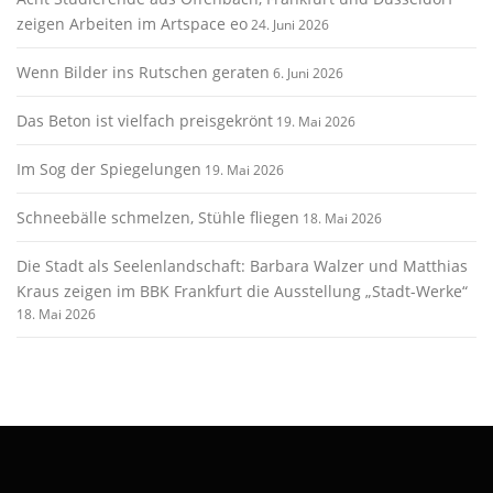
zeigen Arbeiten im Artspace eo
24. Juni 2026
Wenn Bilder ins Rutschen geraten
6. Juni 2026
Das Beton ist vielfach preisgekrönt
19. Mai 2026
Im Sog der Spiegelungen
19. Mai 2026
Schneebälle schmelzen, Stühle fliegen
18. Mai 2026
Die Stadt als Seelenlandschaft: Barbara Walzer und Matthias
Kraus zeigen im BBK Frankfurt die Ausstellung „Stadt-Werke“
18. Mai 2026