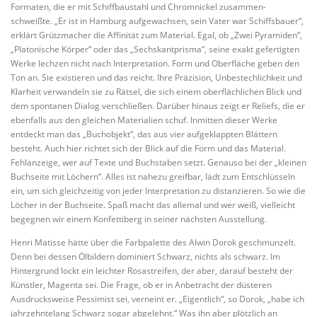
Formaten, die er mit Schiffbaustahl und Chromnickel zusammen-
schweißte. „Er ist in Hamburg aufgewachsen, sein Vater war Schiffsbauer“,
erklärt Grützmacher die Affinität zum Material. Egal, ob „Zwei Pyramiden“,
„Platonische Körper“ oder das „Sechskantprisma“, seine exakt gefertigten
Werke lechzen nicht nach Interpretation. Form und Oberfläche geben den
Ton an. Sie existieren und das reicht. Ihre Präzision, Unbestechlichkeit und
Klarheit verwandeln sie zu Rätsel, die sich einem oberflächlichen Blick und
dem spontanen Dialog verschließen. Darüber hinaus zeigt er Reliefs, die er
ebenfalls aus den gleichen Materialien schuf. Inmitten dieser Werke
entdeckt man das „Buchobjekt“, das aus vier aufgeklappten Blättern
besteht. Auch hier richtet sich der Blick auf die Form und das Material.
Fehlanzeige, wer auf Texte und Buchstaben setzt. Genauso bei der „kleinen
Buchseite mit Löchern“. Alles ist nahezu greifbar, lädt zum Entschlüsseln
ein, um sich gleichzeitig von jeder Interpretation zu distanzieren. So wie die
Löcher in der Buchseite. Spaß macht das allemal und wer weiß, vielleicht
begegnen wir einem Konfettiberg in seiner nächsten Ausstellung.
Henri Matisse hätte über die Farbpalette des Alwin Dorok geschmunzelt.
Denn bei dessen Ölbildern dominiert Schwarz, nichts als schwarz. Im
Hintergrund lockt ein leichter Rosastreifen, der aber, darauf besteht der
Künstler, Magenta sei. Die Frage, ob er in Anbetracht der düsteren
Ausdrucksweise Pessimist sei, verneint er. „Eigentlich“, so Dorok, „habe ich
jahrzehntelang Schwarz sogar abgelehnt.“ Was ihn aber plötzlich an