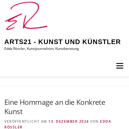
Zum
Inhalt
springen
ARTS21 - KUNST UND KÜNSTLER
Edda Rössler, Kunstjournalistin, Kunstberatung
Menü
ARTS21 – EDDA RÖSSLER
PRESSEBERICHTE
Eine Hommage an die Konkrete
Kunst
AUSSTELLUNGEN/BILDER
EDDA KAUFT EIN
VERÖFFENTLICHT AM
13. DEZEMBER 2024
VON
EDDA
RÖSSLER