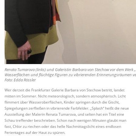
Renata Tumarova (links) und Galeristin Barbara von Stechow vor dem Werk „Tw
Wasserflächen und flüchtige Figuren zu vibrierenden Erinnerungsräumen v
Foto: Edda Rössler
Wer derzeit die Frankfurter Galerie Barbara von Stechow betritt, landet
mitten im Sommer. Nicht meteorologisch, sondern atmosphärisch. Licht
flimmert über Wasseroberflächen, Kinder springen durch die Gischt,
Spiegelungen zerfließen in vibrierende Farbfelder. „Splash“ heißt die neue
Ausstellung der Malerin Renata Tumarova, und selten hat ein Titel eine
Schau treffender beschrieben. Schon nach wenigen Minuten glaubt man
fast, Chlor zu riechen oder das helle Nachmittagslicht eines endlosen
Ferientages auf der Haut zu spüren.