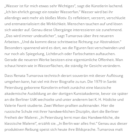
„Wasser ist für mich etwas sehr Wichtiges“, sagt die Künstlerin lachend.
„Ich bin ehrlich gesagt ein totaler Wasserfan.“ Wasser wird bei ihr
allerdings weit mehr als bloßes Motiv. Es reflektiert, verzerrt, verschluckt
und entmaterialisiert die Wirklichkeit. Menschen tauchen auf und lösen
sich wieder auf. Genau diese Übergänge interessieren sie zunehmend.
„Das wird immer undeutlicher“, sagt Tumarova über ihre neueren
Arbeiten. „Und da kommt diese schrittweise Richtung zur Abstraktion.“
Besonders spannend wird es dort, wo die Figuren fast verschwinden und
nur noch als Spiegelung, Lichtbruch oder Farbschatten auftauchen.
Gerade die neueren Werke besitzen eine eigentümliche Offenheit. Man
schaut hinein wie in Wasserflächen, die ständig ihr Gesicht verändern.
Dass Renata Tumarova technisch derart souverän mit dieser Auflösung
umgehen kann, hat viel mit ihrer Biografie zu tun. Die 1979 in Sankt
Petersburg geborene Künstlerin erhielt zunächst eine klassische
akademische Ausbildung an der dortigen Kunstakademie, bevor sie später
an die Berliner UdK wechselte und unter anderem bei K. H. Hödicke und
Valerie Favrè studierte. Zwei Welten prallten aufeinander. Hier die
russische Schule mit ihrer handwerklichen Disziplin, dort die Berliner
Freiheit der Malerei. „In Petersburg lernt man das Handwerkliche, die
klassische Malerei“, erzählt sie. „In Berlin war alles frei.“ Genau aus dieser
produktiven Reibung speist sich heute ihre Bildsprache. Tumarova malt