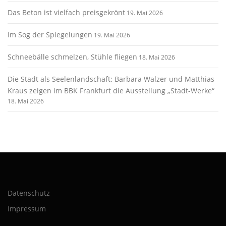
Das Beton ist vielfach preisgekrönt
19. Mai 2026
Im Sog der Spiegelungen
19. Mai 2026
Schneebälle schmelzen, Stühle fliegen
18. Mai 2026
Die Stadt als Seelenlandschaft: Barbara Walzer und Matthias
Kraus zeigen im BBK Frankfurt die Ausstellung „Stadt-Werke“
18. Mai 2026
Datenschutz
Impressum