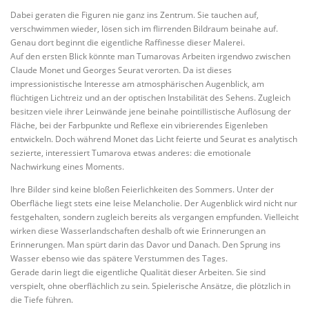
Dabei geraten die Figuren nie ganz ins Zentrum. Sie tauchen auf,
verschwimmen wieder, lösen sich im flirrenden Bildraum beinahe auf.
Genau dort beginnt die eigentliche Raffinesse dieser Malerei.
Auf den ersten Blick könnte man Tumarovas Arbeiten irgendwo zwischen
Claude Monet und Georges Seurat verorten. Da ist dieses
impressionistische Interesse am atmosphärischen Augenblick, am
flüchtigen Lichtreiz und an der optischen Instabilität des Sehens. Zugleich
besitzen viele ihrer Leinwände jene beinahe pointillistische Auflösung der
Fläche, bei der Farbpunkte und Reflexe ein vibrierendes Eigenleben
entwickeln. Doch während Monet das Licht feierte und Seurat es analytisch
sezierte, interessiert Tumarova etwas anderes: die emotionale
Nachwirkung eines Moments.
Ihre Bilder sind keine bloßen Feierlichkeiten des Sommers. Unter der
Oberfläche liegt stets eine leise Melancholie. Der Augenblick wird nicht nur
festgehalten, sondern zugleich bereits als vergangen empfunden. Vielleicht
wirken diese Wasserlandschaften deshalb oft wie Erinnerungen an
Erinnerungen. Man spürt darin das Davor und Danach. Den Sprung ins
Wasser ebenso wie das spätere Verstummen des Tages.
Gerade darin liegt die eigentliche Qualität dieser Arbeiten. Sie sind
verspielt, ohne oberflächlich zu sein. Spielerische Ansätze, die plötzlich in
die Tiefe führen.