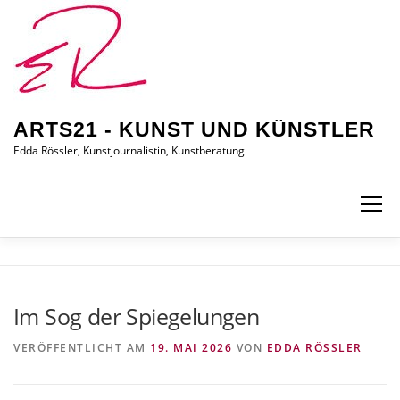
Zum
Inhalt
springen
ARTS21 - KUNST UND KÜNSTLER
Edda Rössler, Kunstjournalistin, Kunstberatung
Menü
ARTS21 – EDDA RÖSSLER
PRESSEBERICHTE
Im Sog der Spiegelungen
AUSSTELLUNGEN/BILDER
EDDA KAUFT EIN
VERÖFFENTLICHT AM
19. MAI 2026
VON
EDDA RÖSSLER