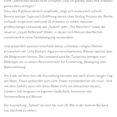
Tiefe. „Menschen wollen Kraft schöpfen. Und ich glaube, dass ihre Arbeiten
genau dazu anregen.“
Dass das Publikum ähnlich empfindet, zeigt sich erstaunlich schnell.
Bereits wenige Tage nach Eröffnung waren über fünfzig Prozent der Werke
verkauft. Insgesamt sind rund 20 Arbeiten zu sehen, darunter
großformatige Leinwände wie „Splash“ oder „The Watchers“ sowie die
neueren „Liquid Reflection“-Bilder, in denen sich Wasseroberflächen
zunehmend in reine Farbbewegung verwandeln.
Und tatsächlich passiert innerhalb dieser scheinbar ruhigen Flächen
erstaunlich viel. Licht flackert, Figuren verschwimmen, Wasser wächst über
die Bildgrenzen hinaus. Die Leinwand wird bei Tumarova weniger zum
Bildträger als zu einem Resonanzraum für Erinnerung, Bewegung und
Wahrnehmung.
Am Ende verlässt man die Ausstellung beinahe wie nach einem langen Tag
am Meer. Etwas geblendet vom Licht. Etwas nachdenklicher als zuvor. Und
mit dem Gefühl, dass sich diese Bilder nicht nur betrachten lassen,
sondern sich langsam im eigenen Gedächtnis festsetzen wie
Sonnenreflexe auf Wasser.
Die Ausstellung „Splash“ ist noch bis zum 28. Mai in der Galerie Barbara
von Stechow zu sehen.