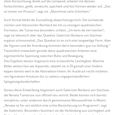
ohne Vorzeichnung direkt auf die Leinwand, arbeitet mit dünnen
Farbschichten, gießt, verwischt, spachtelt und löst Formen wieder auf. „Das
ist immer ein Prozess“, sagt sie. „Manchmal zehn Schichten.“
Auch formal bleibt die Ausstellung abwechslungsreich. Die Leinwände
reichen vom klassischen Rechteck bis hin zu strengen quadratischen
Formaten, die Tumarova besonders schätzt. „Ich kann da viel machen“,
sagt sie lakonisch über das Quadrat. Galeristin Barbara von Stechow
ergänzt schmunzelnd: „Das Quadrat ist an sich eine langweilige Form. Aber
die Figuren und die Anordnung kommen darin besonders gut zur Geltung.“
Tatsächlich entwickeln gerade diese quadratischen Arbeiten eine
eigentümliche Spannung zwischen Ruhe und Bewegung.
Das Ergebnis besitzt insgesamt eine erstaunliche Leichtigkeit. Manche
Bilder wirken fast wie Aquarelle, obwohl sie in Öl gemalt sind. Andere
kippen bereits weit in die Abstraktion hinein. Ihr Ausdruck reicht mühelos
von figurativen Ansätzen bis zu nahezu ungegenständlichen
Spiegelungslandschaften.
Genau diese Entwicklung begeistert auch Galeristin Barbara von Stechow,
die Renata Tumarova nun offiziell neu vertritt. Beide kennen sich bereits
seit Jahren, unter anderem durch gemeinsame Messeauftritte in Miami.
„Renata ist für uns wirklich eine echte Bereicherung im Programm“, sagt
die Galeristin. Besonders fasziniert sie die Verbindung aus Leichtigkeit und