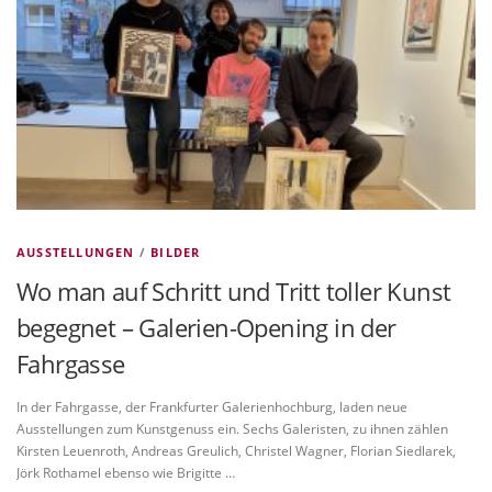
VITA/AUSBILDUNG
LINKS
AUSSTELLUNGEN
/
BILDER
Wo man auf Schritt und Tritt toller Kunst
begegnet – Galerien-Opening in der
Fahrgasse
In der Fahrgasse, der Frankfurter Galerienhochburg, laden neue
Ausstellungen zum Kunstgenuss ein. Sechs Galeristen, zu ihnen zählen
Kirsten Leuenroth, Andreas Greulich, Christel Wagner, Florian Siedlarek,
Jörk Rothamel ebenso wie Brigitte …