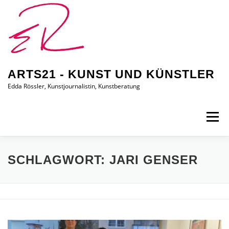
Zum
Inhalt
springen
ARTS21 - KUNST UND KÜNSTLER
Edda Rössler, Kunstjournalistin, Kunstberatung
Menü
ARTS21 – EDDA RÖSSLER
PRESSEBERICHTE
SCHLAGWORT:
JARI GENSER
AUSSTELLUNGEN/BILDER
EDDA KAUFT EIN