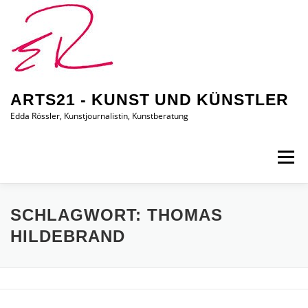
Zum
Inhalt
springen
ARTS21 - KUNST UND KÜNSTLER
Edda Rössler, Kunstjournalistin, Kunstberatung
Menü
ARTS21 – EDDA RÖSSLER
PRESSEBERICHTE
SCHLAGWORT:
THOMAS
HILDEBRAND
AUSSTELLUNGEN/BILDER
EDDA KAUFT EIN