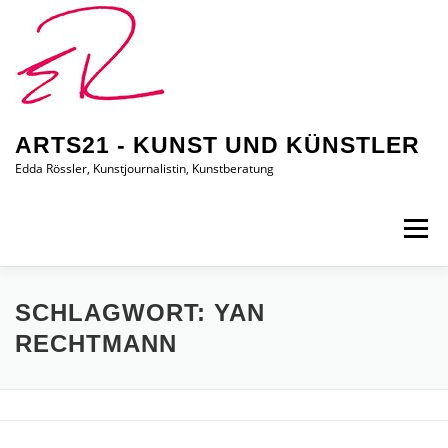
Zum
Inhalt
springen
ARTS21 - KUNST UND KÜNSTLER
Edda Rössler, Kunstjournalistin, Kunstberatung
Menü
ARTS21 – EDDA RÖSSLER
PRESSEBERICHTE
SCHLAGWORT:
YAN
RECHTMANN
AUSSTELLUNGEN/BILDER
EDDA KAUFT EIN