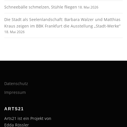
Schneebälle schmelzen, Stühle fliegen
18. Mai 2026
Die Stadt als Seelenlandschaft: Barbara Walzer und Matthias
Kraus zeigen im BBK Frankfurt die Ausstellung „Stadt-Werke“
18. Mai 2026
Datenschutz
Impressum
ARTS21
Arts21 ist ein Projekt von
Edda Rössler