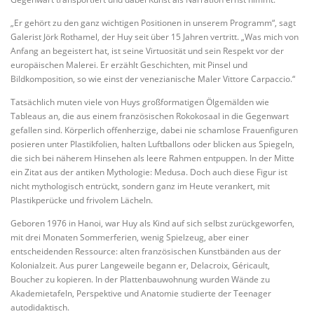
„Er gehört zu den ganz wichtigen Positionen in unserem Programm“, sagt
Galerist Jörk Rothamel, der Huy seit über 15 Jahren vertritt. „Was mich von
Anfang an begeistert hat, ist seine Virtuosität und sein Respekt vor der
europäischen Malerei. Er erzählt Geschichten, mit Pinsel und
Bildkomposition, so wie einst der venezianische Maler Vittore Carpaccio.“
Tatsächlich muten viele von Huys großformatigen Ölgemälden wie
Tableaus an, die aus einem französischen Rokokosaal in die Gegenwart
gefallen sind. Körperlich offenherzige, dabei nie schamlose Frauenfiguren
posieren unter Plastikfolien, halten Luftballons oder blicken aus Spiegeln,
die sich bei näherem Hinsehen als leere Rahmen entpuppen. In der Mitte
ein Zitat aus der antiken Mythologie: Medusa. Doch auch diese Figur ist
nicht mythologisch entrückt, sondern ganz im Heute verankert, mit
Plastikperücke und frivolem Lächeln.
Geboren 1976 in Hanoi, war Huy als Kind auf sich selbst zurückgeworfen,
mit drei Monaten Sommerferien, wenig Spielzeug, aber einer
entscheidenden Ressource: alten französischen Kunstbänden aus der
Kolonialzeit. Aus purer Langeweile begann er, Delacroix, Géricault,
Boucher zu kopieren. In der Plattenbauwohnung wurden Wände zu
Akademietafeln, Perspektive und Anatomie studierte der Teenager
autodidaktisch.