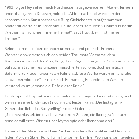
1993 folgte Huy seiner nach Nordhausen ausgewanderten Mutter, lernte in
anderthalb Jahren Deutsch, holte das Abitur nach und wurde an der
renommierten Kunsthochschule Burg Giebichenstein aufgenommen.
Später studierte er in Bordeaux. Heute lebt er seit über 30 Jahren in Berlin.
„Vietnam ist nicht mehr meine Heimat“, sagt Huy. „Berlin ist meine
Heimat.“
Seine Themen bleiben dennoch universell und politisch. Frühere
Werkserien widmeten sich den beiden Traumata Vietnams: dem
Kommunismus und der Vergiftung durch Agent Orange. In Prozessionen im
Stil sozialistischer Festumzüge marschierten schöne, doch genetisch
deformierte Frauen unter roten Fahnen. „Diese Werke waren brillant, aber
schwer vermittelbar“, erinnert sich Rothamel. „Besonders im Westen
verstand kaum jemand die Tiefe dieser Kritik.“
Heute spricht Huy mit seinen Gemälden eine jüngere Generation an, auch
wenn sie seine Bilder sich ( noch) nicht leisten kann. „Die Instagram-
Generation liebt das Storytelling“, so der Galerist.
„Sie entschlüsselt intuitiv die versteckten Gesten, die Ikonografie, auch
ohne detailliertes Wissen über Mythologie oder Ikonenmalerei.“
Dabei ist der Maler selbst kein Zyniker, sondern Romantiker mit Disziplin.
Jeden Morgen übt er Kung Fu im Flur seiner Berliner Wohnung, sein zweites