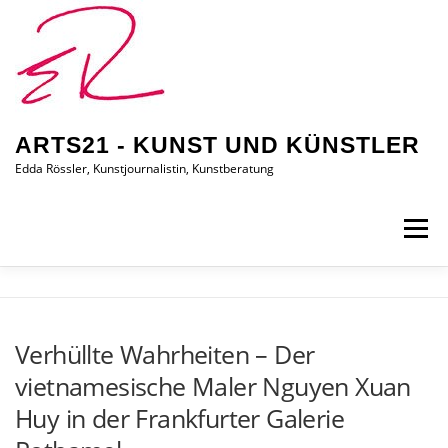
Zum
Inhalt
springen
ARTS21 - KUNST UND KÜNSTLER
Edda Rössler, Kunstjournalistin, Kunstberatung
Menü
ARTS21 – EDDA RÖSSLER
PRESSEBERICHTE
Verhüllte Wahrheiten – Der
vietnamesische Maler Nguyen Xuan
AUSSTELLUNGEN/BILDER
EDDA KAUFT EIN
Huy in der Frankfurter Galerie