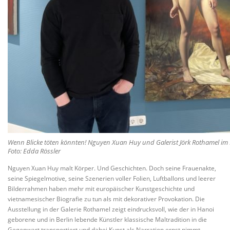
Wenn Blicke töten könnten! Nguyen Xuan Huy und Galerist Jörk Rothamel i
Foto: Edda Rössler
Nguyen Xuan Huy malt Körper. Und Geschichten. Doch seine Frauenakte,
seine Spiegelmotive, seine Szenerien voller Folien, Luftballons und leerer
Bilderrahmen haben mehr mit europäischer Kunstgeschichte und
vietnamesischer Biografie zu tun als mit dekorativer Provokation. Die
Ausstellung in der Galerie Rothamel zeigt eindrucksvoll, wie der in Hanoi
geborene und in Berlin lebende Künstler klassische Maltradition in die
Gegenwart transportiert und dabei Kunst als Narration ernst nimmt.