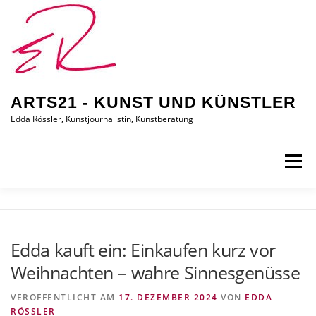
Zum
Inhalt
springen
ARTS21 - KUNST UND KÜNSTLER
Edda Rössler, Kunstjournalistin, Kunstberatung
Menü
ARTS21 – EDDA RÖSSLER
PRESSEBERICHTE
Edda kauft ein: Einkaufen kurz vor
Weihnachten – wahre Sinnesgenüsse
AUSSTELLUNGEN/BILDER
EDDA KAUFT EIN
VERÖFFENTLICHT AM
17. DEZEMBER 2024
VON
EDDA
RÖSSLER