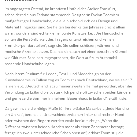
Im angesagten Ostend, im kreativen Umfeld des Atelier Frankfurt,
schneidert die aus Estland stammende Designerin Evelyn Toomistu
maßgefertigte Handschuhe, die allein schon durch das Design und
Material Hingucker sind. Sie halten bei der kalten Jahreszeit nicht allein
warm, sondern sind echte kleine, bunte Kunstwerke. „Die Handschuhe
sollten die Persönlichkeit des Trägers unterstreichen und keinen
Fremdkörper darstellen“, sagt sie. Sie sollen schützen, wärmen und
modische Akzente setzen. Das hat sich auch bei einer betuchten Klientel
wie Oldtimer-Fans herumgesprochen, die Wert auf zum Automobil
passende Handschuhe legen.
Nach ihrem Studium für Leder-, Textil- und Modedesign an der
Kunstakademie in Tallinn zog es Toomistu nach Deutschland, wo sie seit 17
Jahren lebt. „Deutschland ist zu meiner zweiten Heimat geworden, aber die
Verbindung zu Estland bleibt stark. Ich pendle oft zwischen beiden Ländern
und genieße die Sommer in meinem Bauernhaus in Estland“, erzählt sie.
Da gewinnt sie die nötige Muße für ihre präzise Maßarbeit. „Jede Hand ist
ein Unikat“, betont sie. Unterschiede zwischen linker und rechter Hand
oder zwischen den Fingern werden exakt berücksichtigt. „Wenn die
Differenz zwischen beiden Händen mehr als einen Zentimeter beträgt,
fertige ich zwei unterschiedliche Schablonen an“, erklärt Toomistu, die