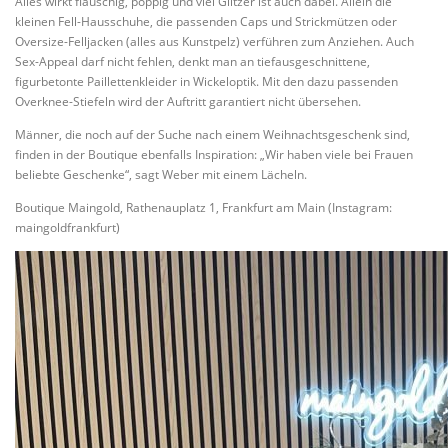
Alles wirkt flauschig, poppig und viel Glitzer ist auch dabei. Allein die
kleinen Fell-Hausschuhe, die passenden Caps und Strickmützen oder
Oversize-Felljacken (alles aus Kunstpelz) verführen zum Anziehen. Auch
Sex-Appeal darf nicht fehlen, denkt man an tiefausgeschnittene,
figurbetonte Paillettenkleider in Wickeloptik. Mit den dazu passenden
Overknee-Stiefeln wird der Auftritt garantiert nicht übersehen.
Männer, die noch auf der Suche nach einem Weihnachtsgeschenk sind,
finden in der Boutique ebenfalls Inspiration: „Wir haben viele bei Frauen
beliebte Geschenke“, sagt Weber mit einem Lächeln.
Boutique Maingold, Rathenauplatz 1, Frankfurt am Main (Instagram:
maingoldfrankfurt)