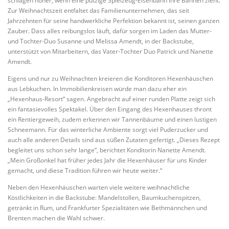
schlagen höher, wenn eine putzige Spielzeug-Eisenbahn ihre Bahnen zieht.
Zur Weihnachtszeit entfaltet das Familienunternehmen, das seit
Jahrzehnten für seine handwerkliche Perfektion bekannt ist, seinen ganzen
Zauber. Dass alles reibungslos läuft, dafür sorgen im Laden das Mutter-
und Tochter-Duo Susanne und Melissa Amendt, in der Backstube,
unterstützt von Mitarbeitern, das Vater-Tochter Duo Patrick und Nanette
Amendt.
Eigens und nur zu Weihnachten kreieren die Konditoren Hexenhäuschen
aus Lebkuchen. In Immobilienkreisen würde man dazu eher ein
„Hexenhaus-Resort“ sagen. Angebracht auf einer runden Platte zeigt sich
ein fantasievolles Spektakel. Über den Eingang des Hexenhauses thront
ein Rentiergeweih, zudem erkennen wir Tannenbäume und einen lustigen
Schneemann. Für das winterliche Ambiente sorgt viel Puderzucker und
auch alle anderen Details sind aus süßen Zutaten gefertigt. „Dieses Rezept
begleitet uns schon sehr lange“, berichtet Konditorin Nanette Amendt.
„Mein Großonkel hat früher jedes Jahr die Hexenhäuser für uns Kinder
gemacht, und diese Tradition führen wir heute weiter.“
Neben den Hexenhäuschen warten viele weitere weihnachtliche
Köstlichkeiten in die Backstube: Mandelstollen, Baumkuchenspitzen,
getränkt in Rum, und Frankfurter Spezialitäten wie Bethmännchen und
Brenten machen die Wahl schwer.