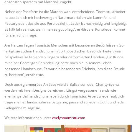
ansonsten sparsam mit Material umgeht.
Neben der Passform ist die Materialwahl entscheidend. Toomistu arbeitet
hauptsächlich mit hochwertigen Naturmaterialien wie Lammfell und
Peccaryleder, das sie aus Peru bezieht. „Leder ist nachhaltig und langlebig.
Es hält Jahrzehnte, wenn man es gut pflegt“, erklärt sie. Kunstleder kommt
für sie nicht infrage.
Am Herzen liegen Toomistu Menschen mit besonderen Bedürfnissen. So
fertigt sie zudem Handschuhe mit orthopädischen Besonderheiten, wie
beispielsweise fehlenden Fingern oder deformierten Händen. „Ein Kunde
mit einer Contergan Behinderung hatte noch nie in seinem Leben
passende Handschuhe. Es war ein besonderes Erlebnis, ihm diese Freude
zu bereiten“, erzählt sie.
Doch auch glamouröse Anlässe wie die Ballsaison oder Charity-Events
werden mit ihren Designs bereichert. Längst vergessene Trends wie
ellenlange Ballhandschuhe leben durch Toomistus Arbeit wieder auf. „Ich
trage meine Handschuhe selbst gerne, passend zu jedem Outfit und jeder
Gelegenheit“, sagt sie.
Weitere Informationen unter
evelyntoomistu.com