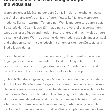
Individualität
Wenn ein junger Maßschneider sein Domizil in der Unionshalle hat, wenn
das Atelier eine großräumige, luftdurchflutete Loft ist und wenn dort
moderne Kunst in warmen Tönen einen Wohlklang bereiten, dann ist die
Botschaft klar: Gezim Jetishi (31) hat eine klare Vorstellung von seinem
Label, das er als frisch und modern interpretiert, und macht vieles anders
als seine Kollegen. Wenn auch seine Herrenmode klassisch, anspruchsvoll
und gehoben ist, kommt sie jedoch mit einem prickelnden Zeitgeist a la
Studio Jetishi daher.
Seiner Kreativität kann er freien Lauf lassen, denn in kaufmännischen
Angelegenheiten wird er vom älteren Bruder Shkelqim beraten. Der
Finanzexperte wirft ein strenges Auge auf die Ausgaben und sorgt dafür,
dass das Label des Bruders auch finanziell erfolgreich operiert.
„Schon früh habe ich gelernt, dass Mode nicht nur Kleidung ist, sondern
Ausdruck von Persönlichkeit,“ sagt er. Nach Stationen bei renommierten
Herrenausstattern wie etwa Brioni, bei denen er lernte, wie wichtig selbst
das kleinste Detail und der feinfühlige Umgang mit Kunden ist, machte er
sich vor einem Jahr selbstständig. Zunächst bestand die Kundschaft vor
allem aus dem Familien- und Freundeskreis, mittlerweile geben sich
Banker und Unternehmer aufgrund von Weiterempfehlungen die Klinke in