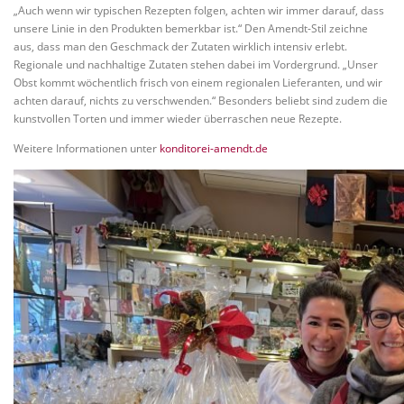
„Auch wenn wir typischen Rezepten folgen, achten wir immer darauf, dass
unsere Linie in den Produkten bemerkbar ist.“ Den Amendt-Stil zeichne
aus, dass man den Geschmack der Zutaten wirklich intensiv erlebt.
Regionale und nachhaltige Zutaten stehen dabei im Vordergrund. „Unser
Obst kommt wöchentlich frisch von einem regionalen Lieferanten, und wir
achten darauf, nichts zu verschwenden.“ Besonders beliebt sind zudem die
kunstvollen Torten und immer wieder überraschen neue Rezepte.
Weitere Informationen unter
konditorei-amendt.de