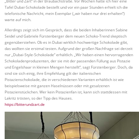
„Bitter und Zart“ in der Braubachstraße. Vor Wochen hatte ich hier eine
Tafel Dubai-Schokolade bestellt und vor ein paar Stunden erhielt ich die
telefonische Nachricht, mein Exemplar („wir haben nur drei erhalten“)
warte auf mich.
Allerdings zeigt sich im Gespräch, dass die beiden Inhaberinnen Sabine
Seidel und Gabriele Fürstenberger dem neuen Schoko-Trend skeptisch
gegenüberstehen. Ob es in Dubai wirklich hochwertige Schokolade gibt,
das wollten sie erstmal testen. Aufgrund der großen Nachfrage sei derzeit
nur „Dubai-Style-Schokolade“ erhältlich. „Wir haben einen hervorragenden
Schokoladenproduzenten, der sie mit der passenden Füllung aus Pistazie
und Engelshaar in kleinen Mengen herstellt“, sagt Fürstenberger. Doch, da
sind sie sich einig, ihre Empfehlung gilt der italienischen
Pistazienschokolade, die in verschiedenen Varianten erhältlich ist wie
beispielsweise mit ganzen Haselnüssen oder mit gesalzenen
Pistazienstückchen. Wer kein Pistazienfan ist, kann sich stattdessen mit
Lakritz trösten, so der Tipp des Hauses.
https://bitterundzart.de