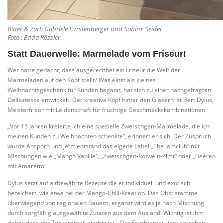
Bitter & Zart: Gabriele Fürstenberger und Sabine Seidel
Foto : Edda Rössler
Statt Dauerwelle: Marmelade vom Friseur!
Wer hätte gedacht, dass ausgerechnet ein Friseur die Welt der
Marmeladen auf den Kopf stellt? Was einst als kleines
Weihnachtsgeschenk für Kunden begann, hat sich zu einer nachgefragten
Delikatesse entwickelt. Der kreative Kopf hinter den Gläsern ist Bert Dylus,
Meisterfrisör mit Leidenschaft für fruchtige Geschmackskombinationen.
„Vor 15 Jahren kreierte ich eine spezielle Zwetschgen-Marmelade, die ich
meinen Kunden zu Weihnachten schenkte“, erinnert er sich. Der Zuspruch
wurde Ansporn und jetzt entstand das eigene Label „The Jamclub“ mit
Mischungen wie „Mango Vanille“, „Zwetschgen-Rotwein-Zimt“ oder „Beeren
mit Amaretto“.
Dylus setzt auf altbewährte Rezepte die er individuell und exotisch
bereichert, wie etwa bei der Mango-Chili-Kreation. Das Obst stamme
überwiegend von regionalen Bauern, ergänzt wird es je nach Mischung
durch sorgfältig ausgewählte Zutaten aus dem Ausland. Wichtig ist ihm
dabei, dass der Zuckeranteil niedrig ist. „Der Fruchtanteil liegt zwischen