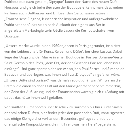
Duftboutique dazu gesellt. „Diptyque“ lautet der Name des neuen Duft-
Hotspots und gleich beim Betreten der Boutique erkennt man, dass neben
Parfüms auch Duftkerzen und Diffuser den Geruchssinn betören.
„Französische Eleganz, künstlerische Inspiration und außergewöhnliche
Duftkreationen“, das seien nach Auskunft der eigens aus Berlin
angereisten Marketingleiterin Cécile Lasota die Kernbotschaften von
Diptyque.
„Unsere Marke wurde in den 1960er Jahren in Paris gegründet, inspiriert
von der Leidenschaft für Kunst, Reisen und Düfte“, berichtet Lasota. Dabei
liege der Ursprung der Marke in einer Boutique im Pariser Bohème-Viertel
Saint-Germain-des-Prés, „dem Ort, der den Geist des Pariser Lebensstils
einfängt“. Und ganz spontan denken wir an Jean-Paul Sartre und Simone de
Beauvoir und überlegen, was ihnen wohl zu „Diptyque“ eingefallen wäre.
„Unsere Düfte sind „unisex“, was damals revolutionär war. Wir waren die
Ersten, die einen solchen Duft auf den Markt gebracht haben.“ Immerhin,
der Geist der Aufklärung und der Emanzipation waren gleich zu Anfang mit
dabei, das hätte ihnen wohl gefallen.
Von sanften Blumennoten über frische Zitrusaromen bis hin zu intensiven
orientalischen Düften, hier findet jeder den passenden Duft, vorausgesetzt,
das nötige Kleingeld ist vorhanden. Besonders gefragt seien derzeit
orientalische Kompositionen, die mit ihrer „warmen Tiefe“ begeistern.