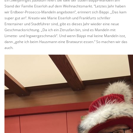
Ein zweijähriges Jubiläum feiert die Idee der süßen Bäppi-Mandeln am
Stand der Familie Eiserloh auf dem Weihnachtsmarkt. “Letztes Jahr haben
wir Erdbeer-Prosecco-Mandeln angeboten“, erinnert sich Bäppi. „Das kam
super gut an“. Kreativ wie Marie Eiserloh und Frankfurts schriller
Entertainer und Stadtführer sind, gibt es dieses Jahr wieder eine neue
Geschmacksrichtung. „Da ich ein Zitrusfan bin, sind es Mandeln mit
Limette- und Ingwergeschmack“. Und wenn Bäppi mal keine Mandeln isst,
dann „gehe ich beim Hausmann eine Bratwurst essen.“ So machen wir das
auch.