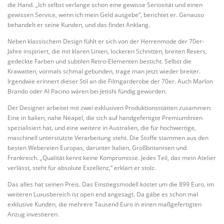
die Hand. „Ich selbst verlange schon eine gewisse Seriosität und einen
gewissen Service, wenn ich mein Geld ausgebe“, berichtet er. Genauso
behandelt er seine Kunden, und das findet Anklang.
Neben klassischem Design fühlt er sich von der Herrenmode der 70er-
Jahre inspiriert, die mit klaren Linien, lockeren Schnitten, breiten Revers,
gedeckte Farben und subtilen Retro-Elementen besticht. Selbst die
Krawatten, vormals schmal gebunden, trage man jetzt wieder breiter.
Irgendwie erinnert dieser Stil an die Filmgarderobe der 70er. Auch Marlon
Brando oder Al Pacino wären bei Jetishi fündig geworden.
Der Designer arbeitet mit zwei exklusiven Produktionsstätten zusammen:
Eine in Italien, nahe Neapel, die sich auf handgefertigte Premiumlinien
spezialisiert hat, und eine weitere in Australien, die für hochwertige,
maschinell unterstützte Verarbeitung steht. Die Stoffe stammen aus den
besten Webereien Europas, darunter Italien, Großbritannien und
Frankreich. „Qualität kennt keine Kompromisse. Jedes Teil, das mein Atelier
verlässt, steht für absolute Exzellenz,“ erklärt er stolz.
Das alles hat seinen Preis. Das Einstiegsmodell kostet um die 899 Euro, im
weiteren Luxusbereich ist open end angesagt. Da gäbe es schon mal
exklusive Kunden, die mehrere Tausend Euro in einen maßgefertigten
Anzug investieren.