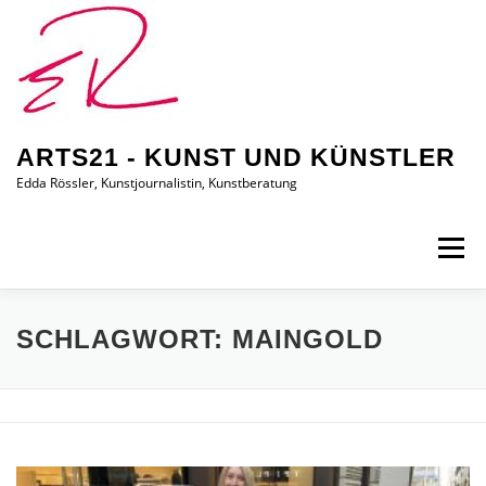
Zum
Inhalt
springen
ARTS21 - KUNST UND KÜNSTLER
Edda Rössler, Kunstjournalistin, Kunstberatung
Menü
ARTS21 – EDDA RÖSSLER
PRESSEBERICHTE
SCHLAGWORT:
MAINGOLD
AUSSTELLUNGEN/BILDER
EDDA KAUFT EIN