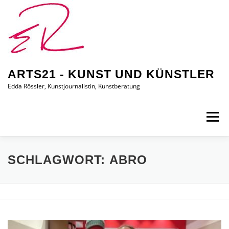
Zum
Inhalt
springen
ARTS21 - KUNST UND KÜNSTLER
Edda Rössler, Kunstjournalistin, Kunstberatung
Menü
ARTS21 – EDDA RÖSSLER
PRESSEBERICHTE
SCHLAGWORT:
ABRO
AUSSTELLUNGEN/BILDER
EDDA KAUFT EIN