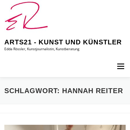
Zum
Inhalt
springen
ARTS21 - KUNST UND KÜNSTLER
Edda Rössler, Kunstjournalistin, Kunstberatung
Menü
ARTS21 – EDDA RÖSSLER
PRESSEBERICHTE
SCHLAGWORT:
HANNAH REITER
AUSSTELLUNGEN/BILDER
EDDA KAUFT EIN