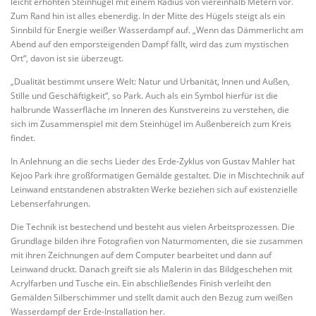
leicht erhöhten Steinhügel mit einem Radius von viereinhalb Metern vor.
Zum Rand hin ist alles ebenerdig. In der Mitte des Hügels steigt als ein
Sinnbild für Energie weißer Wasserdampf auf. „Wenn das Dämmerlicht am
Abend auf den emporsteigenden Dampf fällt, wird das zum mystischen
Ort“, davon ist sie überzeugt.
„Dualität bestimmt unsere Welt: Natur und Urbanität, Innen und Außen,
Stille und Geschäftigkeit“, so Park. Auch als ein Symbol hierfür ist die
halbrunde Wasserfläche im Inneren des Kunstvereins zu verstehen, die
sich im Zusammenspiel mit dem Steinhügel im Außenbereich zum Kreis
findet.
In Anlehnung an die sechs Lieder des Erde-Zyklus von Gustav Mahler hat
Kejoo Park ihre großformatigen Gemälde gestaltet. Die in Mischtechnik auf
Leinwand entstandenen abstrakten Werke beziehen sich auf existenzielle
Lebenserfahrungen.
Die Technik ist bestechend und besteht aus vielen Arbeitsprozessen. Die
Grundlage bilden ihre Fotografien von Naturmomenten, die sie zusammen
mit ihren Zeichnungen auf dem Computer bearbeitet und dann auf
Leinwand druckt. Danach greift sie als Malerin in das Bildgeschehen mit
Acrylfarben und Tusche ein. Ein abschließendes Finish verleiht den
Gemälden Silberschimmer und stellt damit auch den Bezug zum weißen
Wasserdampf der Erde-Installation her.