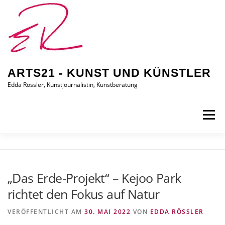
Zum
Inhalt
springen
ARTS21 - KUNST UND KÜNSTLER
Edda Rössler, Kunstjournalistin, Kunstberatung
Menü
ARTS21 – EDDA RÖSSLER
PRESSEBERICHTE
„Das Erde-Projekt“ – Kejoo Park
richtet den Fokus auf Natur
AUSSTELLUNGEN/BILDER
EDDA KAUFT EIN
VERÖFFENTLICHT AM
30. MAI 2022
VON
EDDA RÖSSLER