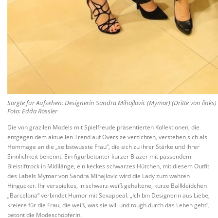
Sorgte für Aufsehen: Designerin Sandra Mihajlovic (Mymar) (Dritte von links)
Foto: Edda Rössler
Die von grazilen Models mit Spielfreude präsentierten Kollektionen, die
entgegen dem aktuellen Trend auf Oversize verzichten, verstehen sich als
Hommage an die „selbstwusste Frau“, die sich zu ihrer Stärke und ihrer
Sinnlichkeit bekennt. Ein figurbetonter kurzer Blazer mit passendem
Bleistiftrock in Midilänge, ein keckes schwarzes Hütchen, mit diesem Outfit
des Labels Mymar von Sandra Mihajlovic wird die Lady zum wahren
Hingucker. Ihr verspieltes, in schwarz-weiß gehaltene, kurze Ballkleidchen
„Barcelona“ verbindet Humor mit Sexappeal. „Ich bin Designerin aus Liebe,
kreiere für die Frau, die weiß, was sie will und tough durch das Leben geht“,
betont die Modeschöpferin.