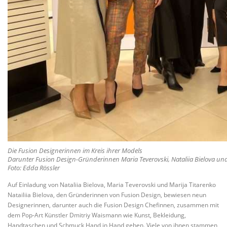
Die Fusion Designerinnen im Kreis ihrer Models
Darunter Fusion Design-Gründerinnen Maria Teverovski, Nataliia Bielova u
Foto: Edda Rössler
Auf Einladung von Nataliia Bielova, Maria Teverovski und Marija Titarenko
Natailiia Bielova, den Gründerinnen von Fusion Design, bewiesen neun
Designerinnen, darunter auch die Fusion Design Chefinnen, zusammen mit
dem Pop-Art Künstler Dmitriy Waismann wie Kunst, Bekleidung,
Handtaschen und Schmuck Hand in Hand gehen. Viele von ihnen stammen