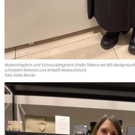
Modeschöpferin und Schmuckdesgnerin Emiko Takano mit HfG-Background
schneidert Kimonos und entwirft Modeschmuck.
Foto: Edda Rössler