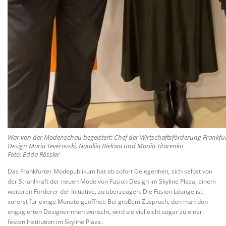
War von der Modenschau begeistert: Chef der Wirtschaftsförderung Frankfu
Design Maria Teverovski, Nataliia Bielova und Mariia Titarenko
Foto: Edda Rössler
Das Frankfurter Modepublikum hat ab sofort Gelegenheit, sich selbst von
der Strahlkraft der neuen Mode von Fusion Design im Skyline Plaza, einem
weiteren Förderer der Initiative, zu überzeugen. Die Fusion Lounge ist
vorerst für einige Monate geöffnet. Bei großem Zuspruch, den man den
engagierten Designerinnen wünscht, wird sie vielleicht sogar zu einer
festen Institution im Skyline Plaza.