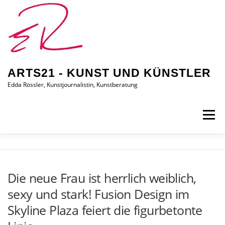
Zum
Inhalt
springen
ARTS21 - KUNST UND KÜNSTLER
Edda Rössler, Kunstjournalistin, Kunstberatung
Menü
ARTS21 – EDDA RÖSSLER
PRESSEBERICHTE
Die neue Frau ist herrlich weiblich,
sexy und stark! Fusion Design im
AUSSTELLUNGEN/BILDER
EDDA KAUFT EIN
Skyline Plaza feiert die figurbetonte