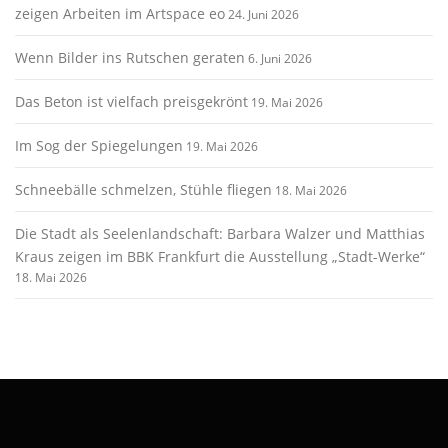
zeigen Arbeiten im Artspace eo
24. Juni 2026
Wenn Bilder ins Rutschen geraten
6. Juni 2026
Das Beton ist vielfach preisgekrönt
19. Mai 2026
Im Sog der Spiegelungen
19. Mai 2026
Schneebälle schmelzen, Stühle fliegen
18. Mai 2026
Die Stadt als Seelenlandschaft: Barbara Walzer und Matthias
Kraus zeigen im BBK Frankfurt die Ausstellung „Stadt-Werke“
18. Mai 2026