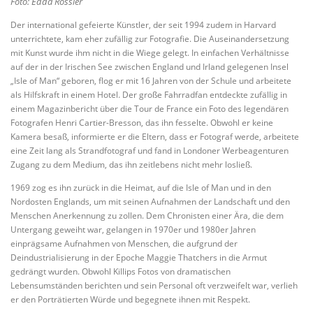
Foto: Edda Rössler
Der international gefeierte Künstler, der seit 1994 zudem in Harvard
unterrichtete, kam eher zufällig zur Fotografie. Die Auseinandersetzung
mit Kunst wurde ihm nicht in die Wiege gelegt. In einfachen Verhältnisse
auf der in der Irischen See zwischen England und Irland gelegenen Insel
„Isle of Man“ geboren, flog er mit 16 Jahren von der Schule und arbeitete
als Hilfskraft in einem Hotel. Der große Fahrradfan entdeckte zufällig in
einem Magazinbericht über die Tour de France ein Foto des legendären
Fotografen Henri Cartier-Bresson, das ihn fesselte. Obwohl er keine
Kamera besaß, informierte er die Eltern, dass er Fotograf werde, arbeitete
eine Zeit lang als Strandfotograf und fand in Londoner Werbeagenturen
Zugang zu dem Medium, das ihn zeitlebens nicht mehr losließ.
1969 zog es ihn zurück in die Heimat, auf die Isle of Man und in den
Nordosten Englands, um mit seinen Aufnahmen der Landschaft und den
Menschen Anerkennung zu zollen. Dem Chronisten einer Ära, die dem
Untergang geweiht war, gelangen in 1970er und 1980er Jahren
einprägsame Aufnahmen von Menschen, die aufgrund der
Deindustrialisierung in der Epoche Maggie Thatchers in die Armut
gedrängt wurden. Obwohl Killips Fotos von dramatischen
Lebensumständen berichten und sein Personal oft verzweifelt war, verlieh
er den Porträtierten Würde und begegnete ihnen mit Respekt.