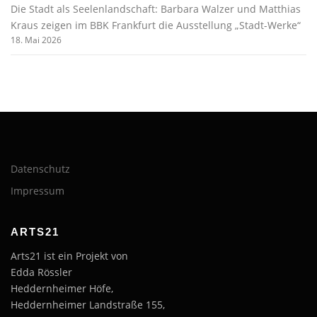
Die Stadt als Seelenlandschaft: Barbara Walzer und Matthias
Kraus zeigen im BBK Frankfurt die Ausstellung „Stadt-Werke“
18. Mai 2026
Datenschutz
Impressum
ARTS21
Arts21 ist ein Projekt von
Edda Rössler
Heddernheimer Höfe,
Heddernheimer Landstraße 155,