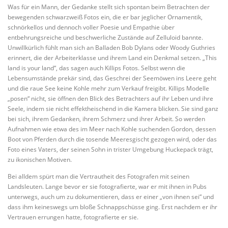
Was für ein Mann, der Gedanke stellt sich spontan beim Betrachten der
bewegenden schwarzweiß Fotos ein, die er bar jeglicher Ornamentik,
schnörkellos und dennoch voller Poesie und Empathie über
entbehrungsreiche und beschwerliche Zustände auf Zelluloid bannte.
Unwillkürlich fühlt man sich an Balladen Bob Dylans oder Woody Guthries
erinnert, die der Arbeiterklasse und ihrem Land ein Denkmal setzen. „This
land is your land“, das sagen auch Killips Fotos. Selbst wenn die
Lebensumstände prekär sind, das Geschrei der Seemöwen ins Leere geht
und die raue See keine Kohle mehr zum Verkauf freigibt. Killips Modelle
„posen“ nicht, sie öffnen den Blick des Betrachters auf ihr Leben und ihre
Seele, indem sie nicht effektheischend in die Kamera blicken. Sie sind ganz
bei sich, ihrem Gedanken, ihrem Schmerz und ihrer Arbeit. So werden
Aufnahmen wie etwa des im Meer nach Kohle suchenden Gordon, dessen
Boot von Pferden durch die tosende Meeresgischt gezogen wird, oder das
Foto eines Vaters, der seinen Sohn in trister Umgebung Huckepack trägt,
zu ikonischen Motiven.
Bei alldem spürt man die Vertrautheit des Fotografen mit seinen
Landsleuten. Lange bevor er sie fotografierte, war er mit ihnen in Pubs
unterwegs, auch um zu dokumentieren, dass er einer „von ihnen sei“ und
dass ihm keineswegs um bloße Schnappschüsse ging. Erst nachdem er ihr
Vertrauen errungen hatte, fotografierte er sie.