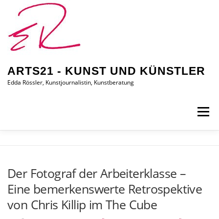
Zum
Inhalt
springen
ARTS21 - KUNST UND KÜNSTLER
Edda Rössler, Kunstjournalistin, Kunstberatung
Menü
ARTS21 – EDDA RÖSSLER
PRESSEBERICHTE
Der Fotograf der Arbeiterklasse –
Eine bemerkenswerte Retrospektive
AUSSTELLUNGEN/BILDER
EDDA KAUFT EIN
von Chris Killip im The Cube