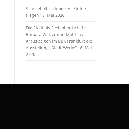
Schneebälle schmelzen, Stühle
fliegen
18. Mai 2026
Die Stadt als Seelenlandschaft:
Barbara Walzer und Matthias
Kraus zeigen im BBK Frankfurt die
Ausstellung „Stadt-Werke“
18. Mai
2026