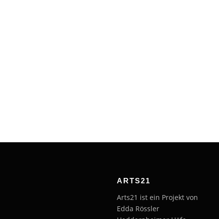
ARTS21
Arts21 ist ein Projekt von
Edda Rössler