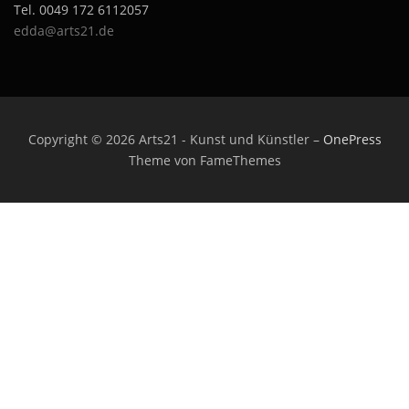
Tel. 0049 172 6112057
edda@arts21.de
Copyright © 2026 Arts21 - Kunst und Künstler
–
OnePress
Theme von FameThemes