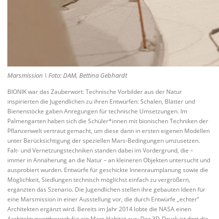
Marsmission \ Foto: DAM, Bettina Gebhardt
BIONIK war das Zauberwort: Technische Vorbilder aus der Natur
inspirierten die Jugendlichen zu ihren Entwürfen: Schalen, Blätter und
Bienenstöcke gaben Anregungen für technische Umsetzungen. Im
Palmengarten haben sich die Schüler*innen mit bionischen Techniken der
Pflanzenwelt vertraut gemacht, um diese dann in ersten eigenen Modellen
unter Berücksichtigung der speziellen Mars-Bedingungen umzusetzen.
Falt- und Vernetzungstechniken standen dabei im Vordergrund, die –
immer in Annäherung an die Natur – an kleineren Objekten untersucht und
ausprobiert wurden. Entwürfe für geschickte Innenraumplanung sowie die
Möglichkeit, Siedlungen technisch möglichst einfach zu vergrößern,
ergänzten das Szenario. Die Jugendlichen stellen ihre gebauten Ideen für
eine Marsmission in einer Ausstellung vor, die durch Entwürfe „echter“
Architekten ergänzt wird. Bereits im Jahr 2014 lobte die NASA einen
Architekturwettbewerb für ein Mars Habitat aus: Der 3D-Druck ist dort die