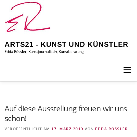
Zum
Inhalt
springen
ARTS21 - KUNST UND KÜNSTLER
Edda Rössler, Kunstjournalistin, Kunstberatung
Menü
ARTS21 – EDDA RÖSSLER
PRESSEBERICHTE
Auf diese Ausstellung freuen wir uns
schon!
AUSSTELLUNGEN/BILDER
EDDA KAUFT EIN
VERÖFFENTLICHT AM
17. MÄRZ 2019
VON
EDDA RÖSSLER