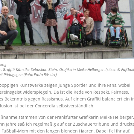
rung
her, Graffiti-Künstler Sebastian Stehr, Grafikerin Meike Helberger, (sitzend) Fußball
mit Pädagogen (Foto: Edda Rössler)
 poppigen Kunstwerke zeigen junge Sportler und ihre Fans, wobei
reinsgeist widerspiegeln. Da ist die Rede von Respekt, Fairness,
s Bekenntnis gegen Rassismus. Auf einem Graffiti balanciert ein 
lusion ist bei der Concordia selbstverständlich.
ßnahme stammen von der Frankfurter Grafikerin Meike Helberger,
ehn Jahre saß ich regelmäßig auf der Zuschauertribüne und drückt
e Fußball-Mom mit den langen blonden Haaren. Dabei fiel ihr auf,