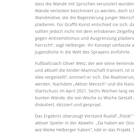
dass die Wände mit Sprüchen verunziert wurden,
Wände verlocken beschmiert zu werden, doch schö
Wandmotive, die die Begeisterung junger Mensch
plädieren. Für Graffit-Kunst entschied sie sich, d
sollten jedoch nicht mit dem erhobenen Zeigefi
gegen Antisemitismus und Ausgrenzung plädieren.
herrscht“, sagt Helberger. Ihr Konzept umfasste 
Jugendliche in die Welt des Sprayens einführte.
Fußballcoach Oliver Wetz, der wie seine Vereinsko
und aktuell die Kinder-Mannschaft trainiert, ist 
Idee vorgestellt“, erinnert er sich. Die Realisie
werden. Nachdem „Aktion Mensch“ und die Nassau
Startschuss im April 2021. Sechs Wochen lang v
bunten Wände, die von Woche zu Woche Gestalt
diskutiert, skizziert und gesprayt.
Das Ergebnis überzeugt Vorstand Rudolf „Flocki“ 
aktiver Spieler in der Abwehr. „Da haben wir Glü
wie Meike Helberger haben“, lobt er das Projekt. 