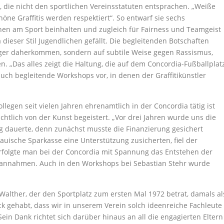
 die nicht den sportlichen Vereinsstatuten entsprachen. „Weiße
ne Graffitis werden respektiert“. So entwarf sie sechs
en am Sport beinhalten und zugleich für Fairness und Teamgeist
a dieser Stil Jugendlichen gefällt. Die begleitenden Botschaften
nger daherkommen, sondern auf subtile Weise gegen Rassismus,
 „Das alles zeigt die Haltung, die auf dem Concordia-Fußballplat
auch begleitende Workshops vor, in denen der Graffitikünstler
llegen seit vielen Jahren ehrenamtlich in der Concordia tätig ist
sichtlich von der Kunst begeistert. „Vor drei Jahren wurde uns die
rung dauerte, denn zunächst musste die Finanzierung gesichert
ische Sparkasse eine Unterstützung zusicherten, fiel der
erfolgte man bei der Concordia mit Spannung das Entstehen der
 annahmen. Auch in den Workshops bei Sebastian Stehr wurde
Walther, der den Sportplatz zum ersten Mal 1972 betrat, damals al
ck gehabt, dass wir in unserem Verein solch ideenreiche Fachleute
Sein Dank richtet sich darüber hinaus an all die engagierten Eltern