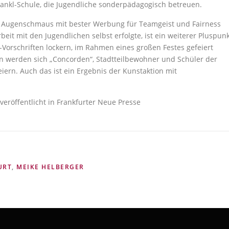
rankl-Schule, die Jugendliche sonderpädagogisch betreuen.
er Augenschmaus mit bester Werbung für Teamgeist und Fairness
t mit den Jugendlichen selbst erfolgte, ist ein weiterer Pluspunk
-Vorschriften lockern, im Rahmen eines großen Festes gefeiert
ann werden sich „Concorden“, Stadtteilbewohner und Schüler der
ern. Auch das ist ein Ergebnis der Kunstaktion mit
veröffentlicht in Frankfurter Neue Presse
URT
,
MEIKE HELBERGER