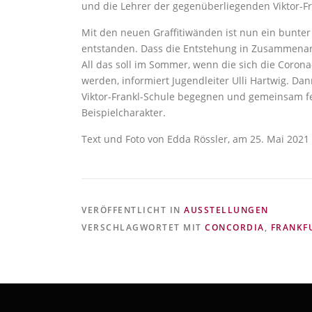
und die Lehrer der gegenüberliegenden Viktor-F
Mit den neuen Graffitiwänden ist nun ein bunt
entstanden. Dass die Entstehung in Zusammenarbei
All das soll im Sommer, wenn die sich die Corona
werden, informiert Jugendleiter Ulli Hartwig. D
Viktor-Frankl-Schule begegnen und gemeinsam fei
Beispielcharakter.
Text und Foto von Edda Rössler, am 25. Mai 2021 
VERÖFFENTLICHT IN
AUSSTELLUNGEN
VERSCHLAGWORTET MIT
CONCORDIA
,
FRANKF