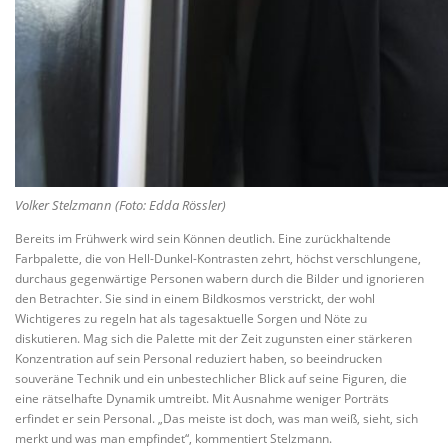
Volker Stelzmann (Foto: Edda Rössler)
Bereits im Frühwerk wird sein Können deutlich. Eine zurückhaltende
Farbpalette, die von Hell-Dunkel-Kontrasten zehrt, höchst verschlungene,
durchaus gegenwärtige Personen wabern durch die Bilder und ignorieren
den Betrachter. Sie sind in einem Bildkosmos verstrickt, der wohl
Wichtigeres zu regeln hat als tagesaktuelle Sorgen und Nöte zu
diskutieren. Mag sich die Palette mit der Zeit zugunsten einer stärkeren
Konzentration auf sein Personal reduziert haben, so beeindrucken
souveräne Technik und ein unbestechlicher Blick auf seine Figuren, die
eine rätselhafte Dynamik umtreibt. Mit Ausnahme weniger Porträts
erfindet er sein Personal. „Das meiste ist doch, was man weiß, sieht, sich
merkt und was man empfindet“, kommentiert Stelzmann.