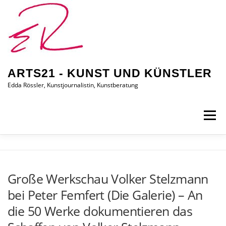
Zum
Inhalt
springen
ARTS21 - KUNST UND KÜNSTLER
Edda Rössler, Kunstjournalistin, Kunstberatung
Menü
ARTS21 – EDDA RÖSSLER
PRESSEBERICHTE
Große Werkschau Volker Stelzmann
bei Peter Femfert (Die Galerie) – An
AUSSTELLUNGEN/BILDER
EDDA KAUFT EIN
die 50 Werke dokumentieren das