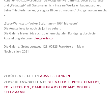
Künstler nicht zu würdelosen Sex-Objekten verdammte. Doch Botschaften
und „Pädagogik“ will Stelzmann nicht in seine Werke einbauen, sagt er.
Seine Triebfeder sei es, „saugute Bilder zu machen.“ Und genau das macht
er.
„Stadt-Werkstatt – Volker Stelzmann – 1964 bis heute“
Die Ausstellung ist noch bis Juni zu sehen.
Die Galerie bietet lädt auch zu einem digitalen Rundgang durch die
Ausstellung ein unter
die-galerie.com
Die Galerie, Grüneburgweg 123, 60323 Frankfurt am Main
Noch bis Juni 2021
VERÖFFENTLICHT IN
AUSSTELLUNGEN
VERSCHLAGWORTET MIT
DIE GALERIE
,
PETER FEMFERT
,
POLYPTYCHON „DAMEN IN AMSTERDAM“
,
VOLKER
STELZMANN