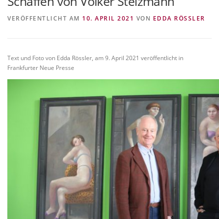
Schaffen von Volker Stelzmann
VITA/AUSBILDUNG
LINKS
VERÖFFENTLICHT AM
10. APRIL 2021
VON
EDDA RÖSSLER
Text und Foto von Edda Rössler, am 9. April 2021 veröffentlicht in
Frankfurter Neue Presse