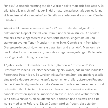
Für die Auseinandersetzung mit den Werken sollte man sich Zeit lassen. Es
gilt nicht allein, sich auf mit der Bilddramaturgie zu beschäftigen, es lohnt
sich zudem, all die zauberhaften Details zu entdecken, die uns der Künstler
mitliefert.
Wie eine Filmszene etwa wirkt das 1972 noch in der damaligen DDR
entstandene Doppel-Porträt von Helmut und Monika Müller. Die beiden
Müllers sitzen eingepfercht in einem scheinbar zu engem Raum und
starren mit verkniffenen Mündern in eine Ecke. Obwohl sie in fröhlichem
Orange gekleidet sind, wirken sie blass, fahl und erschöpft. Man kann sich
des Eindrucks nicht erwehren, dass sie sich genauso gefangen fühlen wie
der Vogel in dem Käfig neben ihnen.
17 Jahre später entstand der Vierteiler „Damen in Amsterdam“. Vier
Prostituierte laden zur Fleischbeschauung ein, wobei jede mit individuellen
Reizen und Posen lockt. So wird ein Akt auf einem Stuhl sitzend dargestellt,
eine große Hagere von vorne, gefolgt von einer drallen, sitzenden Rubens-
Dame. Ganz lässig wendet sich die Vierte im Bunde vom Betrachter ab und
präsentiert ihr Hinterteil. Dass es sich hier um nicht um eine Zeitreise
handelt, verraten spärliche, modische Dessous. Keck und verführerisch
wirkt das Schuhwerk, diese Stiefelchen, Sandalen und Stilettos sind eine
wahre modische Referenz. Diese Damen wird es freuen, dass sie der