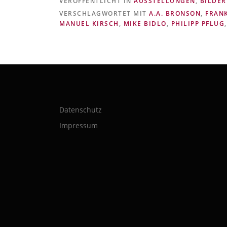
VERÖFFENTLICHT IN
AUSSTELLUNGEN
,
BILDER
VERSCHLAGWORTET MIT
A.A. BRONSON
,
FRAN
MANUEL KIRSCH
,
MIKE BIDLO
,
PHILIPP PFLUG
Datenschutz
Impressum