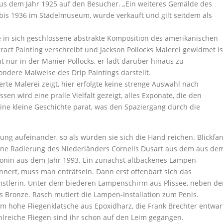
aus dem Jahr 1925 auf den Besucher. „Ein weiteres Gemälde des
ch bis 1936 im Städelmuseum, wurde verkauft und gilt seitdem als
e in sich geschlossene abstrakte Komposition des amerikanischen
stract Painting verschreibt und Jackson Pollocks Malerei gewidmet is
 nur in der Manier Pollocks, er lädt darüber hinaus zu
ndere Malweise des Drip Paintings darstellt.
ierte Malerei zeigt, hier erfolgte keine strenge Auswahl nach
n wird eine pralle Vielfalt gezeigt, alles Exponate, die den
eine kleine Geschichte parat, was den Spaziergang durch die
ung aufeinander, so als würden sie sich die Hand reichen. Blickfa
 eine Radierung des Niederländers Cornelis Dusart aus dem aus de
onin aus dem Jahr 1993. Ein zunächst altbackenes Lampen-
nert, muss man enträtseln. Dann erst offenbart sich das
stlerin. Unter dem biederen Lampenschirm aus Plissee, neben de
s Bronze. Rasch mutiert die Lampen-Installation zum Penis.
0 m hohe Fliegenklatsche aus Epoxidharz, die Frank Brechter entwar
ahlreiche Fliegen sind ihr schon auf den Leim gegangen.