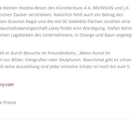
die kleinen Voodoo-Besen des Künstlerduos A.A. BRONSON und J.X.
ischen Zauber verströmen. Natürlich fehlt auch ein Betrag des
ssen braunes Regal und die mit DC-beklebte Flächen strahlen eine
Haushaltswarengeschäft Lorey findet eine Würdigung. Stefan Kern
sischen Logofarben des Unternehmens, in Orange und Baun angelegt
rhält er durch Besuche im Freundeskreis. „Wenn Kunst im
t nur Bilder, Fotografien oder Skulpturen. Manchmal gibt es schon
t seine Ausstellung und jeder einzelne Schatz ist noch bis zum 5.
ry.com
ue Presse