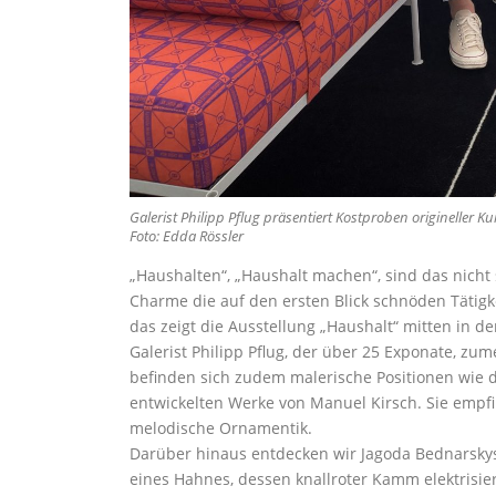
Galerist Philipp Pflug präsentiert Kostproben origineller Kun
Foto: Edda Rössler
„Haushalten“, „Haushalt machen“, sind das nicht
Charme die auf den ersten Blick schnöden Tätig
das zeigt die Ausstellung „Haushalt“ mitten in d
Galerist Philipp Pflug, der über 25 Exponate, zum
befinden sich zudem malerische Positionen wie d
entwickelten Werke von Manuel Kirsch. Sie empf
melodische Ornamentik.
Darüber hinaus entdecken wir Jagoda Bednarskys 
eines Hahnes, dessen knallroter Kamm elektrisier