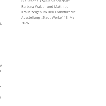
Die Stadt als Seelenlandschaft:
Barbara Walzer und Matthias
Kraus zeigen im BBK Frankfurt die
Ausstellung „Stadt-Werke“
18. Mai
2026
t.
ng
m
r
f.