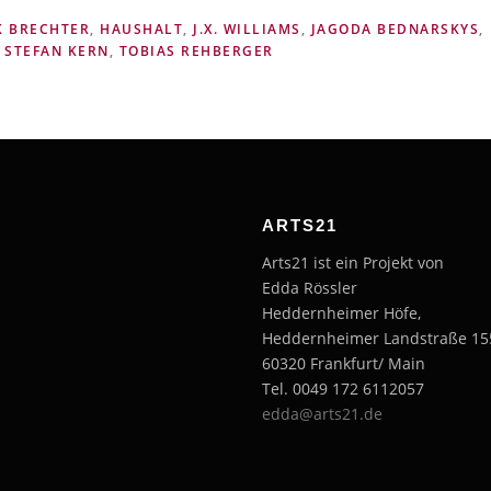
K BRECHTER
,
HAUSHALT
,
J.X. WILLIAMS
,
JAGODA BEDNARSKYS
,
,
STEFAN KERN
,
TOBIAS REHBERGER
ARTS21
Arts21 ist ein Projekt von
Edda Rössler
Heddernheimer Höfe,
Heddernheimer Landstraße 15
60320 Frankfurt/ Main
Tel. 0049 172 6112057
edda@arts21.de