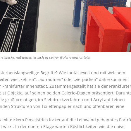
stwerke, mit denen er sich in seiner Galerie einrichtete.
 sterbenslangweilige Begriffe? Wie fantasievoll und mit welchem
keiten wie „kehren“, „aufräumen“ oder „verpacken“ daherkommen,
er Frankfurter Innenstadt. Zusammengestellt hat sie der Frankfurte
eist Objekte, auf seinen beiden Galerie-Etagen präsentiert. Darunt
ie großformatigen, im Siebdruckverfahren und Acryl auf Leinen
inden Strukturen von Toilettenpapier nach und offenbaren eine
mit dickem Pinselstrich locker auf die Leinwand gebanntes Porträ
t wirkt. In der oberen Etage warten Köstlichkeiten wie die naive