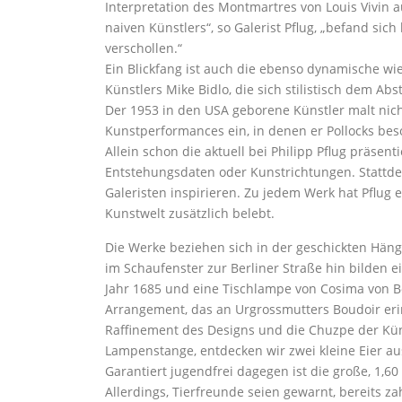
Interpretation des Montmartres von Louis Vivin 
naiven Künstlers“, so Galerist Pflug, „befand si
verschollen.“
Ein Blickfang ist auch die ebenso dynamische wi
Künstlers Mike Bidlo, die sich stilistisch dem Ab
Der 1953 in den USA geborene Künstler malt nicht
Kunstperformances ein, in denen er Pollocks beso
Allein schon die aktuell bei Philipp Pflug präsent
Entstehungsdaten oder Kunstrichtungen. Stattdesse
Galeristen inspirieren. Zu jedem Werk hat Pflug 
Kunstwelt zusätzlich belebt.
Die Werke beziehen sich in der geschickten Häng
im Schaufenster zur Berliner Straße hin bilden
Jahr 1685 und eine Tischlampe von Cosima von B
Arrangement, das an Urgrossmutters Boudoir erin
Raffinement des Designs und die Chuzpe der Kün
Lampenstange, entdecken wir zwei kleine Eier au
Garantiert jugendfrei dagegen ist die große, 1,6
Allerdings, Tierfreunde seien gewarnt, bereits z