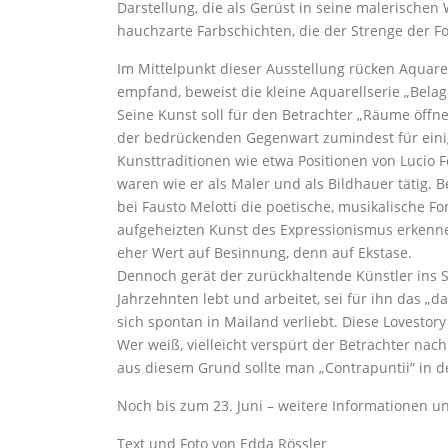
Darstellung, die als Gerüst in seine malerischen
hauchzarte Farbschichten, die der Strenge der F
Im Mittelpunkt dieser Ausstellung rücken Aquare
empfand, beweist die kleine Aquarellserie „Belag
Seine Kunst soll für den Betrachter „Räume öffne
der bedrückenden Gegenwart zumindest für einige 
Kunsttraditionen wie etwa Positionen von Lucio
waren wie er als Maler und als Bildhauer tätig. B
bei Fausto Melotti die poetische, musikalische F
aufgeheizten Kunst des Expressionismus erkenne
eher Wert auf Besinnung, denn auf Ekstase.
Dennoch gerät der zurückhaltende Künstler ins S
Jahrzehnten lebt und arbeitet, sei für ihn das „
sich spontan in Mailand verliebt. Diese Lovestory
Wer weiß, vielleicht verspürt der Betrachter nac
aus diesem Grund sollte man „Contrapuntii“ in d
Noch bis zum 23. Juni – weitere Informationen u
Text und Foto von Edda Rössler