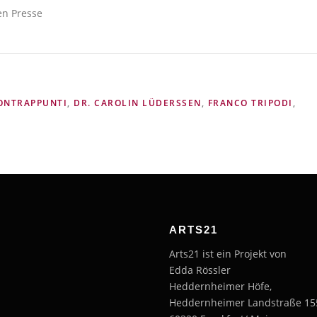
en Presse
ONTRAPPUNTI
,
DR. CAROLIN LÜDERSSEN
,
FRANCO TRIPODI
,
ARTS21
Arts21 ist ein Projekt von
Edda Rössler
Heddernheimer Höfe,
Heddernheimer Landstraße 15