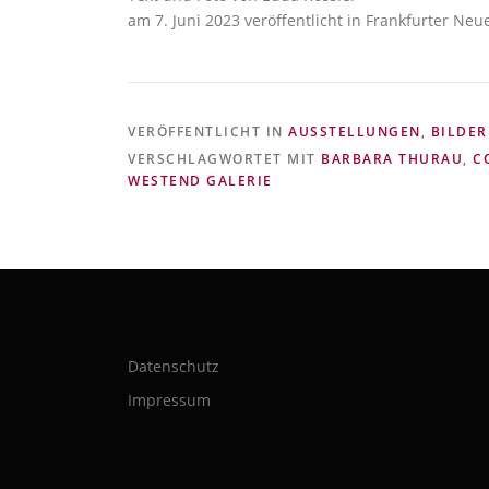
am 7. Juni 2023 veröffentlicht in Frankfurter Neu
VERÖFFENTLICHT IN
AUSSTELLUNGEN
,
BILDER
VERSCHLAGWORTET MIT
BARBARA THURAU
,
C
WESTEND GALERIE
Datenschutz
Impressum