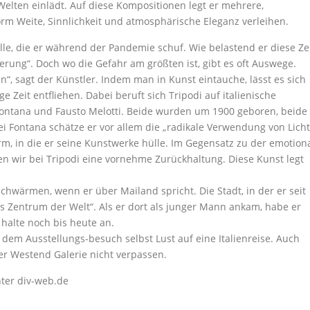
 Welten einlädt. Auf diese Kompositionen legt er mehrere,
orm Weite, Sinnlichkeit und atmosphärische Eleganz verleihen.
lle, die er während der Pandemie schuf. Wie belastend er diese Ze
erung“. Doch wo die Gefahr am größten ist, gibt es oft Auswege.
n“, sagt der Künstler. Indem man in Kunst eintauche, lässt es sich
Zeit entfliehen. Dabei beruft sich Tripodi auf italienische
 Fontana und Fausto Melotti. Beide wurden um 1900 geboren, beide
ei Fontana schätze er vor allem die „radikale Verwendung von Licht
orm, in die er seine Kunstwerke hülle. Im Gegensatz zu der emotion
n wir bei Tripodi eine vornehme Zurückhaltung. Diese Kunst legt
chwärmen, wenn er über Mailand spricht. Die Stadt, in der er seit
das Zentrum der Welt“. Als er dort als junger Mann ankam, habe er
 halte noch bis heute an.
h dem Ausstellungs-besuch selbst Lust auf eine Italienreise. Auch
er Westend Galerie nicht verpassen.
nter div-web.de