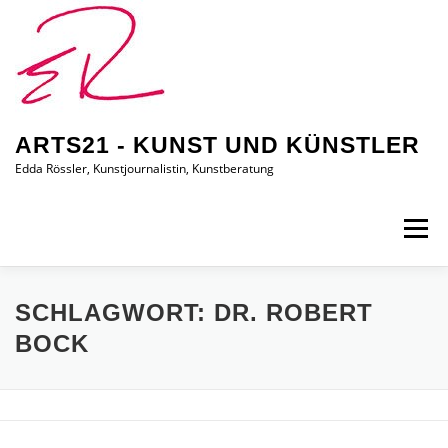
Zum
Inhalt
springen
ARTS21 - KUNST UND KÜNSTLER
Edda Rössler, Kunstjournalistin, Kunstberatung
Menü
ARTS21 – EDDA RÖSSLER
PRESSEBERICHTE
SCHLAGWORT:
DR. ROBERT
BOCK
AUSSTELLUNGEN/BILDER
EDDA KAUFT EIN