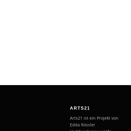
ARTS21
Arts21 ist ein Projekt von
Edda Rössler