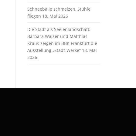
Schneebälle schmelzen, Stühle
fliegen
18. Mai 2026
Die Stadt als Seelenlandschaft:
Barbara Walzer und Matthias
Kraus zeigen im BBK Frankfurt die
Ausstellung „Stadt-Werke“
18. Mai
2026