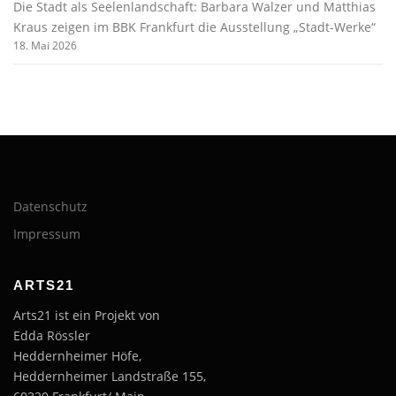
Die Stadt als Seelenlandschaft: Barbara Walzer und Matthias
Kraus zeigen im BBK Frankfurt die Ausstellung „Stadt-Werke“
18. Mai 2026
Datenschutz
Impressum
ARTS21
Arts21 ist ein Projekt von
Edda Rössler
Heddernheimer Höfe,
Heddernheimer Landstraße 155,