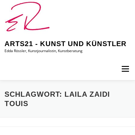
Zum
Inhalt
springen
ARTS21 - KUNST UND KÜNSTLER
Edda Rössler, Kunstjournalistin, Kunstberatung
Menü
ARTS21 – EDDA RÖSSLER
PRESSEBERICHTE
SCHLAGWORT:
LAILA ZAIDI
TOUIS
AUSSTELLUNGEN/BILDER
EDDA KAUFT EIN