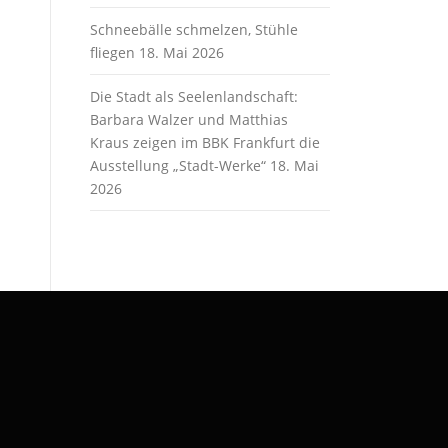
Schneebälle schmelzen, Stühle
fliegen
18. Mai 2026
Die Stadt als Seelenlandschaft:
Barbara Walzer und Matthias
Kraus zeigen im BBK Frankfurt die
Ausstellung „Stadt-Werke“
18. Mai
2026