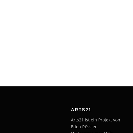
ARTS21
Arts21 ist ein Projekt von
Edda Rössler