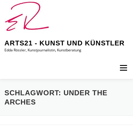
Zum
Inhalt
springen
ARTS21 - KUNST UND KÜNSTLER
Edda Rössler, Kunstjournalistin, Kunstberatung
Menü
ARTS21 – EDDA RÖSSLER
PRESSEBERICHTE
SCHLAGWORT:
UNDER THE
ARCHES
AUSSTELLUNGEN/BILDER
EDDA KAUFT EIN