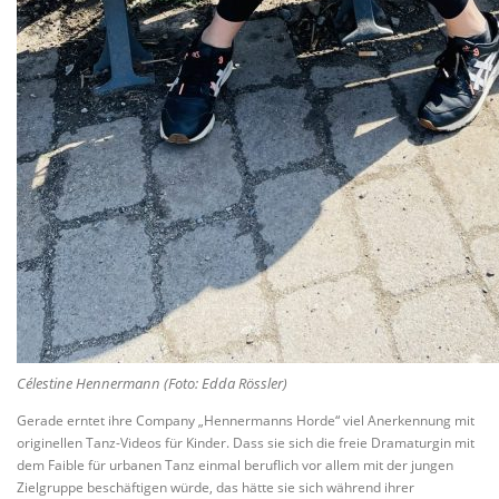
Célestine Hennermann (Foto: Edda Rössler)
Gerade erntet ihre Company „Hennermanns Horde“ viel Anerkennung mit
originellen Tanz-Videos für Kinder. Dass sie sich die freie Dramaturgin mit
dem Faible für urbanen Tanz einmal beruflich vor allem mit der jungen
Zielgruppe beschäftigen würde, das hätte sie sich während ihrer