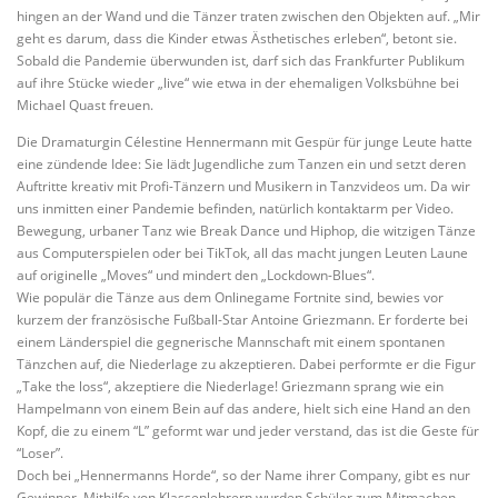
hingen an der Wand und die Tänzer traten zwischen den Objekten auf. „Mir
geht es darum, dass die Kinder etwas Ästhetisches erleben“, betont sie.
Sobald die Pandemie überwunden ist, darf sich das Frankfurter Publikum
auf ihre Stücke wieder „live“ wie etwa in der ehemaligen Volksbühne bei
Michael Quast freuen.
Die Dramaturgin Célestine Hennermann mit Gespür für junge Leute hatte
eine zündende Idee: Sie lädt Jugendliche zum Tanzen ein und setzt deren
Auftritte kreativ mit Profi-Tänzern und Musikern in Tanzvideos um. Da wir
uns inmitten einer Pandemie befinden, natürlich kontaktarm per Video.
Bewegung, urbaner Tanz wie Break Dance und Hiphop, die witzigen Tänze
aus Computerspielen oder bei TikTok, all das macht jungen Leuten Laune
auf originelle „Moves“ und mindert den „Lockdown-Blues“.
Wie populär die Tänze aus dem Onlinegame Fortnite sind, bewies vor
kurzem der französische Fußball-Star Antoine Griezmann. Er forderte bei
einem Länderspiel die gegnerische Mannschaft mit einem spontanen
Tänzchen auf, die Niederlage zu akzeptieren. Dabei performte er die Figur
„Take the loss“, akzeptiere die Niederlage! Griezmann sprang wie ein
Hampelmann von einem Bein auf das andere, hielt sich eine Hand an den
Kopf, die zu einem “L” geformt war und jeder verstand, das ist die Geste für
“Loser”.
Doch bei „Hennermanns Horde“, so der Name ihrer Company, gibt es nur
Gewinner. Mithilfe von Klassenlehrern wurden Schüler zum Mitmachen