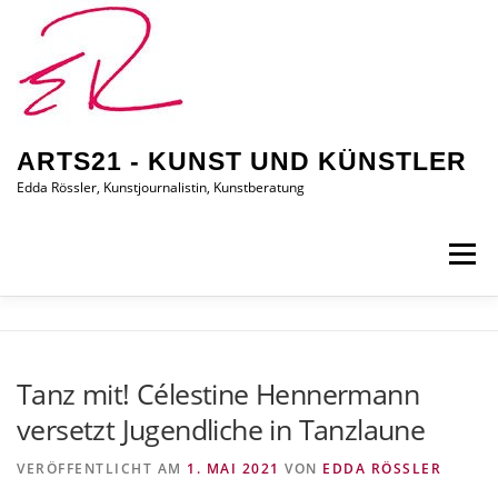
Zum
Inhalt
springen
ARTS21 - KUNST UND KÜNSTLER
Edda Rössler, Kunstjournalistin, Kunstberatung
Menü
ARTS21 – EDDA RÖSSLER
PRESSEBERICHTE
Tanz mit! Célestine Hennermann
versetzt Jugendliche in Tanzlaune
AUSSTELLUNGEN/BILDER
EDDA KAUFT EIN
VERÖFFENTLICHT AM
1. MAI 2021
VON
EDDA RÖSSLER