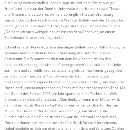
Ausbildung nicht vorstellen können, sagt sie und lacht. Die gebürtige
Frankfurterin, die an der Goethe-Universität Amerikanistik sowie Theater-
und Wissenschaft studierte, wollte ursprünglich Theater-Dramaturgin
werden. Doch schon rasch lockte die Welt des Balletts und des Tanzes. Im
damaligen TAT (Theater am Turm) begeisterten sie Tanz-Performances.
„Da habe ich mich wohlgefühlt und bin von dem Gedanken, an einem
Stadttheater zu arbeiten, abgerückt.“
Schnell kam der Kontakt zu dem damaligen Ballettdirektor William Forsythe
zustande und sie arbeitete bis zur Auflösung des Balletts als seine
Assistentin. Die Zusammenarbeit mit dem New Yorker, der zu den
bedeutendsten zeitgenössischen Choreographen zählt, stärkte die Liebe
zum Tanz und schließlich zur Selbstständigkeit. „Er hat immer gesagt, Du
gehörst in die freie Szene.“ Selbst wenn der Beginn schwierig war,
realisierte sie rasch eigene Produktionen, darunter für das „Tanzhaus nrw
Düsseldorf“, einem internationalen Zentrum für zeitgenössischen Tanz. Mit
der Geburt des Sohnes 2008, ein Jahr später kam die Tochter zur Welt,
erlebte sie eine berufliche Zäsur. „Man denkt ja, wenn man Mutter wird,
dann ist es mit der Kunst vorbei!“ Als ihr der damalige Direktor Bertram
Müller des Düsseldorfer Tanzhauses vorschlug, ein Stück für die
Allerkleinsten auf die Beine zu stellen, war sie „erstmal sehr beleidigt“.
Doch ein Honorar winkte und sie schuf ein Stück für die Allerkleinsten.
Dabei handelte es sich um eine Installation mit Licht und Schatten, Objekte