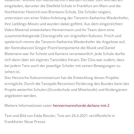
eingeladen, darunter die Ebelfeld-Schule in Frankfurt am Main und die
Hochheimer Heinrich-von-Brentano-Schule. Die Schüler zeigten,
unterstützt von einer Video-Anleitung der Tänzerin Katharina Wiedenhofer,
ihre Lieblings-Moves und wurden dabei gefilmt. Aus dem eingereichten
Video-Material entwickelten Hennermann und ihr Team dann eine
zusammenhängende Choreografie vor originellen Kulissen. Frisch und
spielerisch nimmt die Tänzerin Katharina Wiedenhofer die Angebote auf,
der Kontrabassist Gregor Praml komponierte die Musik und Daniel
Blattmann war für Schnitt und Kamera verantwortlich. Jede Schule durfte
sich dann über ein eigenes Tanzvideo freuen. Der Clou war zudem, dass
bei jedem Tanz auch der jeweilige Schüler mit seinen Bewegungen zu
sehen ist.
Das Hessische Kultusministerium hat die Entwicklung dieses Projekts
ermöglicht. Durch die Tanzpakt Reconnect Förderung des Bundes kann das
Projekt weiterhin Schulen (Grundschule und Mittelstufe) und Kindergärten
angeboten werden.
Weitere Informationen unter
hennermannshorde.de/tanz-mit-2
Text und Bild von Edda Rössler, Text am 26.4.2021 veröffentlicht in
Frankfurter Neue Presse