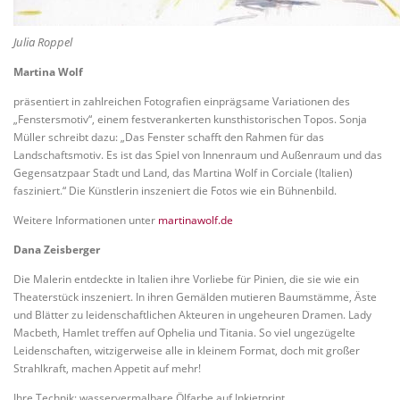
Julia Roppel
Martina Wolf
präsentiert in zahlreichen Fotografien einprägsame Variationen des
„Fenstersmotiv“, einem festverankerten kunsthistorischen Topos. Sonja
Müller schreibt dazu: „Das Fenster schafft den Rahmen für das
Landschaftsmotiv. Es ist das Spiel von Innenraum und Außenraum und das
Gegensatzpaar Stadt und Land, das Martina Wolf in Corciale (Italien)
fasziniert.“ Die Künstlerin inszeniert die Fotos wie ein Bühnenbild.
Weitere Informationen unter
martinawolf.de
Dana Zeisberger
Die Malerin entdeckte in Italien ihre Vorliebe für Pinien, die sie wie ein
Theaterstück inszeniert. In ihren Gemälden mutieren Baumstämme, Äste
und Blätter zu leidenschaftlichen Akteuren in ungeheuren Dramen. Lady
Macbeth, Hamlet treffen auf Ophelia und Titania. So viel ungezügelte
Leidenschaften, witzigerweise alle in kleinem Format, doch mit großer
Strahlkraft, machen Appetit auf mehr!
Ihre Technik: wasservermalbare Ölfarbe auf Inkjetprint.