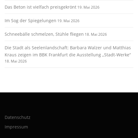
Das Beton ist vielfach preisgekrönt
19. Mai 2026
Im Sog der Spiegelungen
19. Mai 2026
Schneebälle schmelzen, Stühle fliegen
18. Mai 2026
Die Stadt als Seelenlandschaft: Barbara Walzer und Matthias
Kraus zeigen im BBK Frankfurt die Ausstellung „Stadt-Werke“
18. Mai 2026
Datenschutz
Impressum