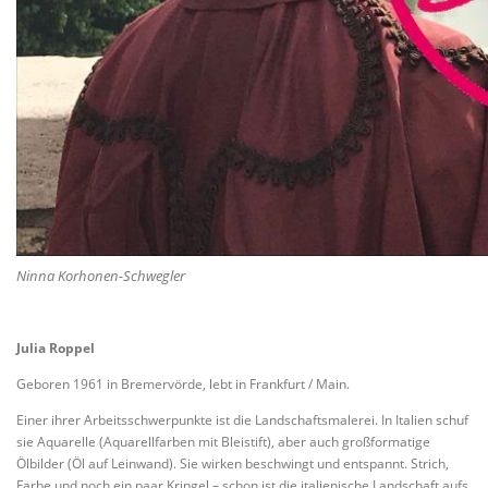
Ninna Korhonen-Schwegler
Julia Roppel
Geboren 1961 in Bremervörde, lebt in Frankfurt / Main.
Einer ihrer Arbeitsschwerpunkte ist die Landschaftsmalerei. In Italien schuf
sie Aquarelle (Aquarellfarben mit Bleistift), aber auch großformatige
Ölbilder (Öl auf Leinwand). Sie wirken beschwingt und entspannt. Strich,
Farbe und noch ein paar Kringel – schon ist die italienische Landschaft aufs