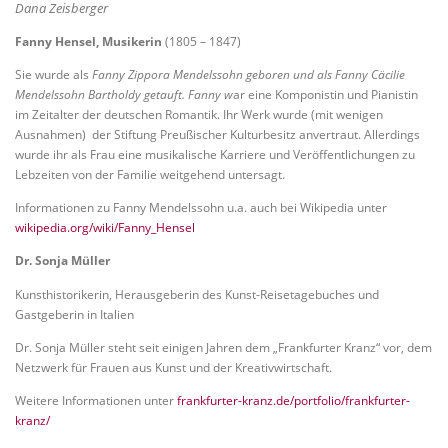
Dana Zeisberger
Fanny Hensel, Musikerin
(1805 – 1847)
Sie wurde als
Fanny Zippora Mendelssohn geboren und als Fanny Cäcilie
Mendelssohn Bartholdy getauft. Fanny w
ar eine Komponistin und Pianistin
im Zeitalter der deutschen Romantik. Ihr Werk wurde (mit wenigen
Ausnahmen) der Stiftung Preußischer Kulturbesitz anvertraut. Allerdings
wurde ihr als Frau eine musikalische Karriere und Veröffentlichungen zu
Lebzeiten von der Familie weitgehend untersagt.
Informationen zu Fanny Mendelssohn u.a. auch bei Wikipedia unter
wikipedia.org/wiki/Fanny_Hensel
Dr. Sonja Müller
Kunsthistorikerin, Herausgeberin des Kunst-Reisetagebuches und
Gastgeberin in Italien
Dr. Sonja Müller steht seit einigen Jahren dem „Frankfurter Kranz“ vor, dem
Netzwerk für Frauen aus Kunst und der Kreativwirtschaft.
Weitere Informationen unter
frankfurter-kranz.de/portfolio/frankfurter-
kranz/