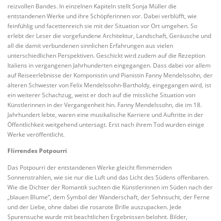
reizvollen Bandes. In einzelnen Kapiteln stellt Sonja Müller die
entstandenen Werke und ihre Schöpferinnen vor. Dabei verblüfft, wie
feinfühlig und facettenreich sie mit der Situation vor Ort umgehen. So
erlebt der Leser die vorgefundene Architektur, Landschaft, Geräusche und
all die damit verbundenen sinnlichen Erfahrungen aus vielen
unterschiedlichen Perspektiven. Geschickt wird zudem auf die Rezeption
Italiens in vergangenen Jahrhunderten eingegangen. Dass dabei vor allem
auf Reiseerlebnisse der Komponistin und Pianistin Fanny Mendelssohn, der
älteren Schwester von Felix Mendelssohn-Bartholdy, eingegangen wird, ist
ein weiterer Schachzug, weist er doch auf die missliche Situation von
Künstlerinnen in der Vergangenheit hin. Fanny Mendelssohn, die im 18.
Jahrhundert lebte, waren eine musikalische Karriere und Auftritte in der
Öffentlichkeit weitgehend untersagt. Erst nach ihrem Tod wurden einige
Werke veröffentlicht.
Flirrendes Potpourri
Das Potpourri der entstandenen Werke gleicht flimmernden
Sonnenstrahlen, wie sie nur die Luft und das Licht des Südens offenbaren.
Wie die Dichter der Romantik suchten die Künstlerinnen im Süden nach der
„blauen Blume“, dem Symbol der Wanderschaft, der Sehnsucht, der Ferne
und der Liebe, ohne dabei die rosarote Brille auszupacken. Jede
Spurensuche wurde mit beachtlichen Ergebnissen belohnt. Bilder,