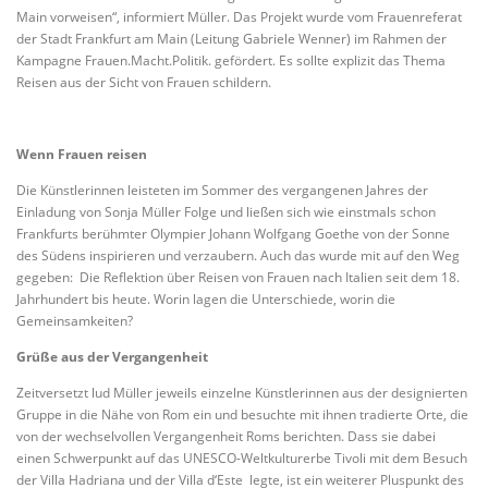
Main vorweisen“, informiert Müller. Das Projekt wurde vom Frauenreferat
der Stadt Frankfurt am Main (Leitung Gabriele Wenner) im Rahmen der
Kampagne Frauen.Macht.Politik. gefördert. Es sollte explizit das Thema
Reisen aus der Sicht von Frauen schildern.
Wenn Frauen reisen
Die Künstlerinnen leisteten im Sommer des vergangenen Jahres der
Einladung von Sonja Müller Folge und ließen sich wie einstmals schon
Frankfurts berühmter Olympier Johann Wolfgang Goethe von der Sonne
des Südens inspirieren und verzaubern. Auch das wurde mit auf den Weg
gegeben: Die Reflektion über Reisen von Frauen nach Italien seit dem 18.
Jahrhundert bis heute. Worin lagen die Unterschiede, worin die
Gemeinsamkeiten?
Grüße aus der Vergangenheit
Zeitversetzt lud Müller jeweils einzelne Künstlerinnen aus der designierten
Gruppe in die Nähe von Rom ein und besuchte mit ihnen tradierte Orte, die
von der wechselvollen Vergangenheit Roms berichten. Dass sie dabei
einen Schwerpunkt auf das UNESCO-Weltkulturerbe Tivoli mit dem Besuch
der Villa Hadriana und der Villa d‘Este legte, ist ein weiterer Pluspunkt des