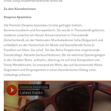
Email: sonja.mueller@frankfurter-kranz.de
Zu den Künstlerinnen
Despina Apostolou
Die Pianistin Despina Apostolou ist eine gefragte Solistin,
Kammermusikerin und Korrepetitorin. Sie wurde in Thessaloniki geboren,
studierte zunächst am Neuen Konservatorium in Thessaloniki
(Griechenland), an der Nationalen Musikakademie Sofia (Bulgarien) und
schließlich an der Hochschule für Musik und Darstellende Kunst in
Frankfurt am Main. Sie schuf für das Reise-Projekt eine inspirierende
Soundcollage. Aktuelle Geräuschkulissen, die sie während Spaziergängen
in den Straßen Roms aufnahm, übertrug sie auf eine Komposition von
Fanny Mendelssohn. So entstand ein Werk, das auf faszinierende Weise
Gegenwart und Vergangenheit in einen künstlerischen Dialog setzt.
Unbedingt anhören: