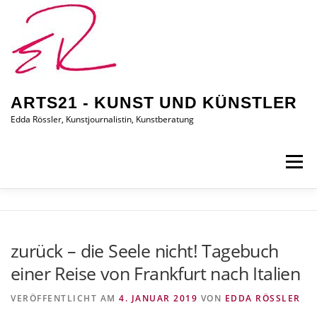
Zum
Inhalt
springen
ARTS21 - KUNST UND KÜNSTLER
Edda Rössler, Kunstjournalistin, Kunstberatung
Menü
ARTS21 – EDDA RÖSSLER
PRESSEBERICHTE
zurück – die Seele nicht! Tagebuch
einer Reise von Frankfurt nach Italien
AUSSTELLUNGEN/BILDER
EDDA KAUFT EIN
VERÖFFENTLICHT AM
4. JANUAR 2019
VON
EDDA RÖSSLER