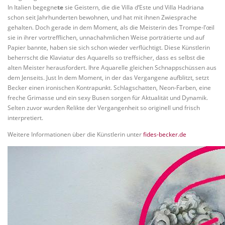
In Italien begegne
te
sie Geistern, die die Villa d‘Este und Villa Hadriana
schon seit Jahrhunderten bewohnen, und hat mit ihnen Zwiesprache
gehalten. Doch gerade in dem Moment, als die Meisterin des Trompe-l’œil
sie in ihrer vortrefflichen, unnachahmlichen Weise porträtierte und auf
Papier bannte, haben sie sich schon wieder verflüchtigt. Diese Künstlerin
beherrscht die Klaviatur des Aquarells so treffsicher, dass es selbst die
alten Meister herausfordert. Ihre Aquarelle gleichen Schnappschüssen aus
dem Jenseits. Just In dem Moment, in der das Vergangene aufblitzt, setzt
Becker einen ironischen Kontrapunkt. Schlagschatten, Neon-Farben, eine
freche Grimasse und ein sexy Busen sorgen für Aktualität und Dynamik.
Selten zuvor wurden Relikte der Vergangenheit so originell und frisch
interpretiert.
Weitere Informationen über die Künstlerin unter
fides-becker.de