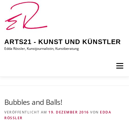
Zum
Inhalt
springen
ARTS21 - KUNST UND KÜNSTLER
Edda Rössler, Kunstjournalistin, Kunstberatung
Menü
ARTS21 – EDDA RÖSSLER
PRESSEBERICHTE
Bubbles and Balls!
AUSSTELLUNGEN/BILDER
EDDA KAUFT EIN
VERÖFFENTLICHT AM
19. DEZEMBER 2016
VON
EDDA
RÖSSLER