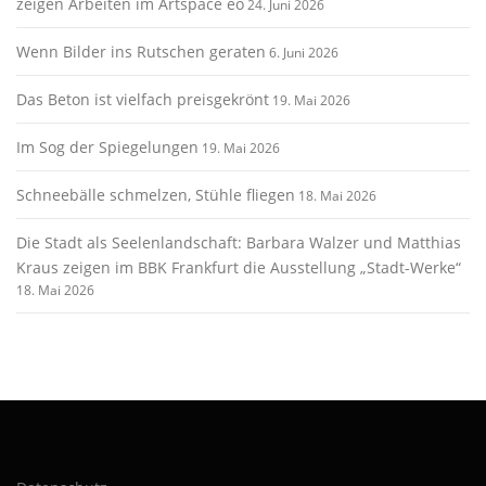
zeigen Arbeiten im Artspace eo
24. Juni 2026
Wenn Bilder ins Rutschen geraten
6. Juni 2026
Das Beton ist vielfach preisgekrönt
19. Mai 2026
Im Sog der Spiegelungen
19. Mai 2026
Schneebälle schmelzen, Stühle fliegen
18. Mai 2026
Die Stadt als Seelenlandschaft: Barbara Walzer und Matthias
Kraus zeigen im BBK Frankfurt die Ausstellung „Stadt-Werke“
18. Mai 2026