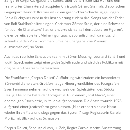
Sängerin Ronja Rückgauer als sanfte, aber beharrliche Mia Holl und dem
Frankfurter Charakterschauspieler Christoph Gérard Stein als diabolischen
Gegenpart Heinrich Kramer ist ihr ein geschickter Schachzug gelungen.
Ronja Rückgauer wird in der Inszenierung zudem drei Songs aus der Feder
von Rolf Stahlhofen live singen. Christoph Gérard Stein, der eine Schwäche
für „dunkle Charaktere“ hat, orientierte sich an all den „düsteren Figuren“,
die er bereits spielte. „Meine Figur taucht sporadisch auf, da muss ich
schnell auf den Punkt kommen, um eine unangenehme Präsenz
auszustrahlen“, so Stein.
Auch das restliche Schauspielteam mit Sören Messing, Leonard Schärf und
Judith Speckmaier zeigt eine große Spielfreude und wird das Publikum mit
originellen Ansätzen überraschen.
Die Frankfurter „Corpus Delicti“-Aufführung wird zudem ein besonderes
Bühnenbild anbieten. Großformatige Hintergrundbilder des Fotografen
Sven Fennema nehmen auf die wechselnden Spielstätten des Stücks
Bezug. Die Fotos hatte der Fotograf 2018 in einem „Lost Place“, einer
ehemaligen Psychiatrie, in Italien aufgenommen. Die Anstalt wurde 1978
aufgrund einer Justizreform geschlossen. „Hier erobert sich die Natur
wieder ihren Platz und siegt gegen das System“, sagt Regisseurin Carola
Moritz mit Blick auf das Schauspiel.
Corpus Delicti, Schauspiel von Juli Zeh, Regie: Carola Moritz. Ausstattung