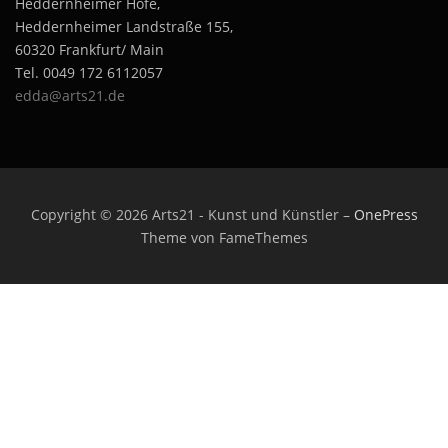
Heddernheimer Höfe,
Heddernheimer Landstraße 155,
60320 Frankfurt/ Main
Tel. 0049 172 6112057
edda@arts21.de
Copyright © 2026 Arts21 - Kunst und Künstler
–
OnePress
Theme von FameThemes