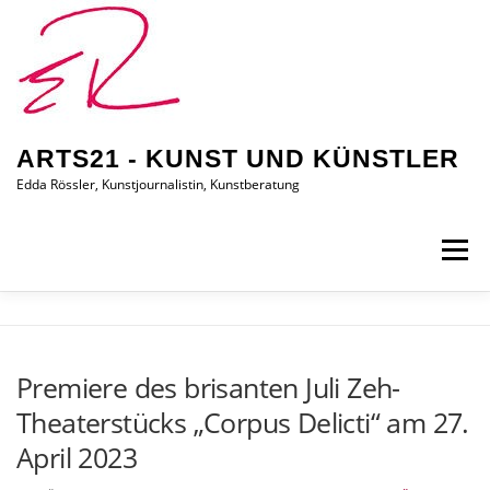
Zum
Inhalt
springen
ARTS21 - KUNST UND KÜNSTLER
Edda Rössler, Kunstjournalistin, Kunstberatung
Menü
ARTS21 – EDDA RÖSSLER
PRESSEBERICHTE
Premiere des brisanten Juli Zeh-
Theaterstücks „Corpus Delicti“ am 27.
AUSSTELLUNGEN/BILDER
EDDA KAUFT EIN
April 2023