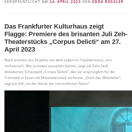
VERÖFFENTLICHT AM
24. APRIL 2023
VON
EDDA RÖSSLER
VITA/AUSBILDUNG
LINKS
Das Frankfurter Kulturhaus zeigt
Flagge: Premiere des brisanten Juli Zeh-
Theaterstücks „Corpus Delicti“ am 27.
April 2023
Noch trennen uns 34 Jahre von dem Leben im Totalitarismus, rein
rechnerisch. Wie so etwas aussehen könnte, zeigt Juli Zehs heiß
diskutiertes Schauspiel „Corpus Delicti“, das sie ursprünglich für die
Triennale in Essen als Mittelalterstück verfasste. „Doch das Mittelalter“,
sagt Juli Zeh „ist der Name der menschlichen Natur“.