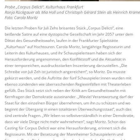
Probe „Corpus Delicti“, Kulturhaus Frankfurt
Ronja Rückgauer als Mia Holl und Christoph Gérard Stein als Heinrich Krame
Foto: Carola Moritz
Die letzten Proben für Juli Zehs brisantes Stück „Corpus Delicti“, eine
beißende Satire auf eine dystopische Gesellschaft im Jahr 2057 unter dem
Diktat des Gesundheitswahn, laufen in der Frankfurter Spielstätte
„Kulturhaus“ auf Hochtouren. Carola Moritz, langjährige Regisseurin und
Leiterin des Kulturhauses, und ihr Schauspielerteam haben sich der
Herausforderung angenommen, den Konfliktstoff und die Aktualität in
einer temporeichen, ausdrucksstarken Inszenierung darzustellen. „Die
Schreibe von Juli Zeh ist juristisch angereichert“, so Moritz. Da musste
gekürzt werden, und die Auftritte der fünf Schauspieler:innen wurden mit
ebenso zündenden wie überraschenden Regieeinfällen mit Theaterleben
gefüllt. Das Stück setzt sich neben der Kritik am Gesundheitswahn mit
Kernfragen der Demokratie auseinander. „Wieviel Verantwortung darf der
Staat für den einzelnen Bürger übernehmen, um ihn zu schützen und wo
beginnt der Übergang in einen totalitären Überwachungsstaat“, auch das
sind zentrale Fragen. „Wir leben so selbstverständlich in einer Demokratie,
dass wir viele Dinge nicht mehr wahrnehmen“, sagt Moritz. Schon das
Casting für Corpus Delicti war eine Herausforderung, erinnert sich die
Regisseurin. Mit der Besetzung der Mannheimer Schauspielerin und