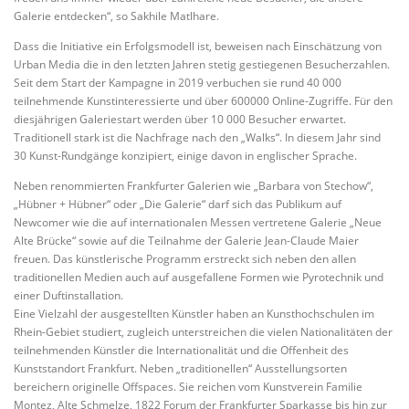
Galerie entdecken“, so Sakhile Matlhare.
Dass die Initiative ein Erfolgsmodell ist, beweisen nach Einschätzung von
Urban Media die in den letzten Jahren stetig gestiegenen Besucherzahlen.
Seit dem Start der Kampagne in 2019 verbuchen sie rund 40 000
teilnehmende Kunstinteressierte und über 600000 Online-Zugriffe. Für den
diesjährigen Galeriestart werden über 10 000 Besucher erwartet.
Traditionell stark ist die Nachfrage nach den „Walks“. In diesem Jahr sind
30 Kunst-Rundgänge konzipiert, einige davon in englischer Sprache.
Neben renommierten Frankfurter Galerien wie „Barbara von Stechow“,
„Hübner + Hübner“ oder „Die Galerie“ darf sich das Publikum auf
Newcomer wie die auf internationalen Messen vertretene Galerie „Neue
Alte Brücke“ sowie auf die Teilnahme der Galerie Jean-Claude Maier
freuen. Das künstlerische Programm erstreckt sich neben den allen
traditionellen Medien auch auf ausgefallene Formen wie Pyrotechnik und
einer Duftinstallation.
Eine Vielzahl der ausgestellten Künstler haben an Kunsthochschulen im
Rhein-Gebiet studiert, zugleich unterstreichen die vielen Nationalitäten der
teilnehmenden Künstler die Internationalität und die Offenheit des
Kunststandort Frankfurt. Neben „traditionellen“ Ausstellungsorten
bereichern originelle Offspaces. Sie reichen vom Kunstverein Familie
Montez, Alte Schmelze, 1822 Forum der Frankfurter Sparkasse bis hin zur