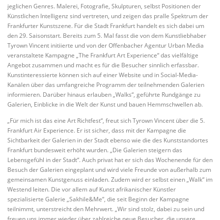
jeglichen Genres. Malerei, Fotografie, Skulpturen, selbst Positionen der
Künstlichen Intelligenz sind vertreten, und zeigen das pralle Spektrum der
Frankfurter Kunstszene. Für die Stadt Frankfurt handelt es sich dabei um
den 29. Saisonstart. Bereits zum 5. Mal fasst die von dem Kunstliebhaber
Tyrown Vincent initiierte und von der Offenbacher Agentur Urban Media
veranstaltete Kampagne „The Frankfurt Art Experience“ das vielfältige
Angebot zusammen und macht es für die Besucher sinnlich erfassbar.
Kunstinteressierte können sich auf einer Website und in Social-Media-
Kanälen über das umfangreiche Programm der teilnehmenden Galerien
informieren. Darüber hinaus erlauben „Walks“, geführte Rundgänge zu
Galerien, Einblicke in die Welt der Kunst und bauen Hemmschwellen ab.
„Für mich ist das eine Art Richtfest“, freut sich Tyrown Vincent über die 5.
Frankfurt Air Experience. Er ist sicher, dass mit der Kampagne die
Sichtbarkeit der Galerien in der Stadt ebenso wie die des Kunststandortes
Frankfurt bundesweit erhöht wurden. „Die Galerien steigern das
Lebensgefühl in der Stadt“. Auch privat hat er sich das Wochenende für den
Besuch der Galerien eingeplant und wird viele Freunde von außerhalb zum
gemeinsamen Kunstgenuss einladen. Zudem wird er selbst einen „Walk“ im
Westend leiten. Die vor allem auf Kunst afrikanischer Künstler
spezialisierte Galerie „Sakhile&Me“, die seit Beginn der Kampagne
teilnimmt, unterstreicht den Mehrwert. „Wir sind stolz, dabei zu sein und
freuen uns immer wieder über zahlreiche neue Besucher, die unsere