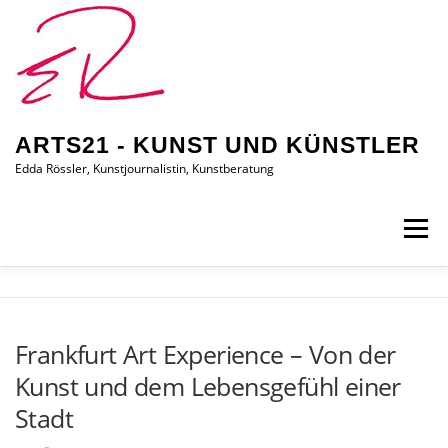
Zum
Inhalt
springen
ARTS21 - KUNST UND KÜNSTLER
Edda Rössler, Kunstjournalistin, Kunstberatung
Menü
ARTS21 – EDDA RÖSSLER
PRESSEBERICHTE
Frankfurt Art Experience – Von der
Kunst und dem Lebensgefühl einer
AUSSTELLUNGEN/BILDER
EDDA KAUFT EIN
Stadt