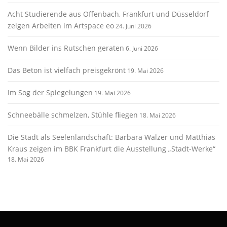
Acht Studierende aus Offenbach, Frankfurt und Düsseldorf
zeigen Arbeiten im Artspace eo
24. Juni 2026
Wenn Bilder ins Rutschen geraten
6. Juni 2026
Das Beton ist vielfach preisgekrönt
19. Mai 2026
Im Sog der Spiegelungen
19. Mai 2026
Schneebälle schmelzen, Stühle fliegen
18. Mai 2026
Die Stadt als Seelenlandschaft: Barbara Walzer und Matthias
Kraus zeigen im BBK Frankfurt die Ausstellung „Stadt-Werke“
18. Mai 2026