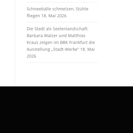
Schneebälle schmelzen, Stühle
fliegen
18. Mai 2026
Die Stadt als Seelenlandschaft:
Barbara Walzer und Matthias
Kraus zeigen im BBK Frankfurt die
Ausstellung „Stadt-Werke“
18. Mai
2026