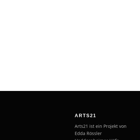
ARTS21
Arts21 ist ein Projekt von
Edda Rössler