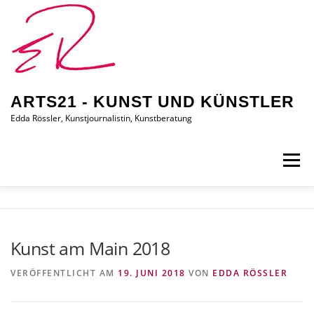
Zum
Inhalt
springen
ARTS21 - KUNST UND KÜNSTLER
Edda Rössler, Kunstjournalistin, Kunstberatung
Menü
ARTS21 – EDDA RÖSSLER
PRESSEBERICHTE
Kunst am Main 2018
AUSSTELLUNGEN/BILDER
EDDA KAUFT EIN
VERÖFFENTLICHT AM
19. JUNI 2018
VON
EDDA RÖSSLER