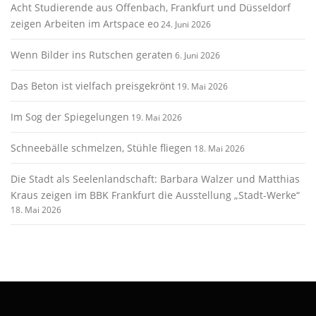
Acht Studierende aus Offenbach, Frankfurt und Düsseldorf
zeigen Arbeiten im Artspace eo
24. Juni 2026
Wenn Bilder ins Rutschen geraten
6. Juni 2026
Das Beton ist vielfach preisgekrönt
19. Mai 2026
Im Sog der Spiegelungen
19. Mai 2026
Schneebälle schmelzen, Stühle fliegen
18. Mai 2026
Die Stadt als Seelenlandschaft: Barbara Walzer und Matthias
Kraus zeigen im BBK Frankfurt die Ausstellung „Stadt-Werke“
18. Mai 2026