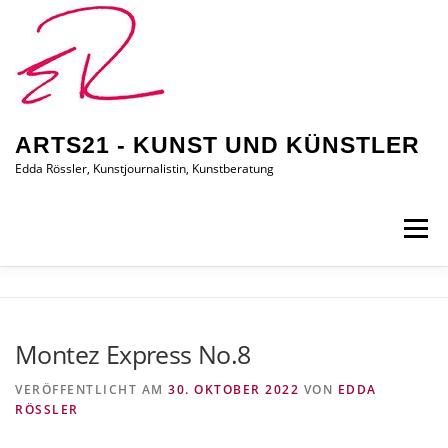
Zum
Inhalt
springen
ARTS21 - KUNST UND KÜNSTLER
Edda Rössler, Kunstjournalistin, Kunstberatung
Menü
ARTS21 – EDDA RÖSSLER
PRESSEBERICHTE
Montez Express No.8
AUSSTELLUNGEN/BILDER
EDDA KAUFT EIN
VERÖFFENTLICHT AM
30. OKTOBER 2022
VON
EDDA
RÖSSLER