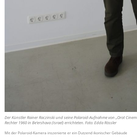
Der Künstler Rainer Raczinski und seine Polaroid-Aufnahme von „Orot Cinema
Rechter 1960 in Be‘ershava (Israel) errichteten. Foto: Edda Rössler
Mit der Polaroid-Kamera inszenierte er ein Dutzend ikonischer Gebäude