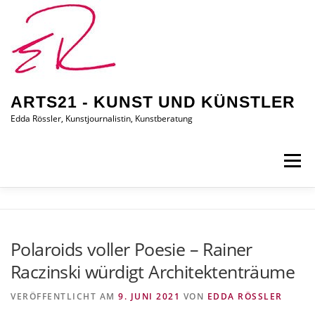
Zum
Inhalt
springen
ARTS21 - KUNST UND KÜNSTLER
Edda Rössler, Kunstjournalistin, Kunstberatung
Menü
ARTS21 – EDDA RÖSSLER
PRESSEBERICHTE
Polaroids voller Poesie – Rainer
Raczinski würdigt Architektenträume
AUSSTELLUNGEN/BILDER
EDDA KAUFT EIN
VERÖFFENTLICHT AM
9. JUNI 2021
VON
EDDA RÖSSLER