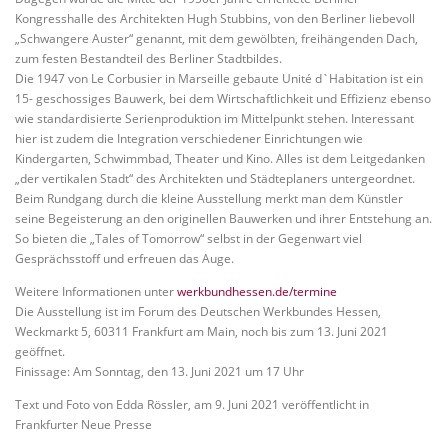
Kongresshalle des Architekten Hugh Stubbins, von den Berliner liebevoll
„Schwangere Auster“ genannt, mit dem gewölbten, freihängenden Dach,
zum festen Bestandteil des Berliner Stadtbildes.
Die 1947 von Le Corbusier in Marseille gebaute Unité d`Habitation ist ein
15- geschossiges Bauwerk, bei dem Wirtschaftlichkeit und Effizienz ebenso
wie standardisierte Serienproduktion im Mittelpunkt stehen. Interessant
hier ist zudem die Integration verschiedener Einrichtungen wie
Kindergarten, Schwimmbad, Theater und Kino. Alles ist dem Leitgedanken
„der vertikalen Stadt“ des Architekten und Städteplaners untergeordnet.
Beim Rundgang durch die kleine Ausstellung merkt man dem Künstler
seine Begeisterung an den originellen Bauwerken und ihrer Entstehung an.
So bieten die „Tales of Tomorrow“ selbst in der Gegenwart viel
Gesprächsstoff und erfreuen das Auge.
Weitere Informationen unter
werkbundhessen.de/termine
Die Ausstellung ist im Forum des Deutschen Werkbundes Hessen,
Weckmarkt 5, 60311 Frankfurt am Main, noch bis zum 13. Juni 2021
geöffnet.
Finissage: Am Sonntag, den 13. Juni 2021 um 17 Uhr
Text und Foto von Edda Rössler, am 9. Juni 2021 veröffentlicht in
Frankfurter Neue Presse