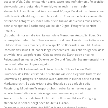
aus aller Welt. Dabei entstanden zarte, pastellene Aufnahmen. „Polaroid ist
ein wunderbar arbeitendes Material, wenn auch in einem sehr
eingeschränkten Licht- und Kontrastbereich“, sagt Raczinski. In dieser Zone
entfalten die Abbildungen einen besonderen Charme und erinnern an alte,
historische Fotografien. Jedes Foto ist ein Unikat, der Schuss muss sitzen,
denn eine spätere Bearbeitung wie bei der Digital-Fotografie ist nicht
möglich.
„Es geht mir nur um die Architektur, ohne Menschen, Autos, Schilder. Die
Schauspieler haben die Bühne verlassen und dann kann ich mir in Ruhe ein
Bild von dem Stück machen, das da spielt“, so Raczinski zum Bild-Duktus.
Doch bis das soweit ist, hat er lange recherchiert, um sicher zu gehen, dass
er „wilde“ und „abgefahrene“ Objekte erwischt. Dann packt er seine
Reiseutensilien, testet die Objekte vor Ort und fängt ihr Zusammenspiel mit
der unmittelbaren Umgebung ein.
Da fällt der Blick etwa auf das Futuro Haus Nr 13 des Finnen Matti
Suuronen, das 1968 entstand. Es sieht aus wie eine fliegende Untertasse
und war als günstiges Ferienhaus aus Kunststoff in kleiner Serie auf den
Markt gebracht. So spielerisch seine Gestalt ist, so einfach ist die
Platzierung. Mit einem Transporthubschrauber kann man es sogar in
schwierigem Gelände in Betrieb genommen werden, nur ein
Wasseranschluss und etwas Elektrizität sollten vor Ort zur Verfügung
stehen. Sein Anblick sorgt noch heute für Furore.
Dagegen wurde die Mitte der 1950er Jahre errichtete Berliner