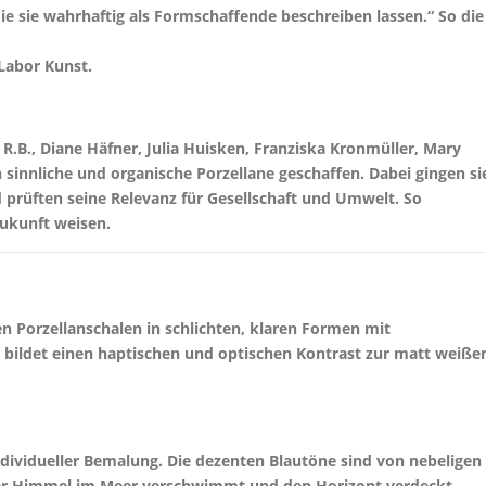
ie sie wahrhaftig als Formschaffende beschreiben lassen.“ So die
Labor Kunst.
, R.B., Diane Häfner, Julia Huisken, Franziska Kronmüller, Mary
innliche und organische Porzellane geschaffen. Dabei gingen si
rüften seine Relevanz für Gesellschaft und Umwelt. So
Zukunft weisen.
en Porzellanschalen in schlichten, klaren Formen mit
bildet einen haptischen und optischen Kontrast zur matt weiße
dividueller Bemalung. Die dezenten Blautöne sind von nebeligen
 der Himmel im Meer verschwimmt und den Horizont verdeckt.