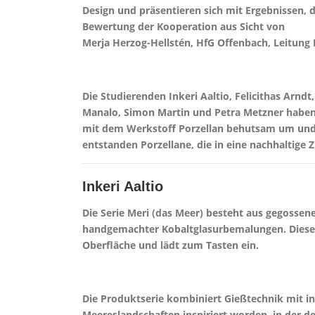
Design und präsentieren sich mit Ergebnissen, d
Bewertung der Kooperation aus Sicht von
Merja Herzog-Hellstén, HfG Offenbach, Leitung 
Die Studierenden Inkeri Aaltio, Felicithas Arndt
Manalo, Simon Martin und Petra Metzner haben s
mit dem Werkstoff Porzellan behutsam um und p
entstanden Porzellane, die in eine nachhaltige 
Inkeri Aaltio
Die Serie Meri (das Meer) besteht aus gegossen
handgemachter Kobaltglasurbemalungen. Diese 
Oberfläche und lädt zum Tasten ein.
Die Produktserie kombiniert Gießtechnik mit in
Meereslandschaften inspiriert worden, in der