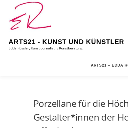
Zum
Inhalt
springen
ARTS21 - KUNST UND KÜNSTLER
Edda Rössler, Kunstjournalistin, Kunstberatung
ARTS21 – EDDA 
Porzellane für die Höc
Gestalter*innen der Ho