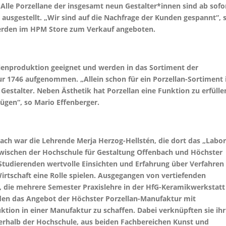
le Porzellane der insgesamt neun Gestalter*innen sind ab sofo
 ausgestellt. „Wir sind auf die Nachfrage der Kunden gespannt“, 
werden im HPM Store zum Verkauf angeboten.
rienproduktion geeignet und werden in das Sortiment der
r 1746 aufgenommen. „Allein schon für ein Porzellan-Sortiment 
 Gestalter. Neben Ästhetik hat Porzellan eine Funktion zu erfülle
gen“, so Mario Effenberger.
ach war die Lehrende Merja Herzog-Hellstén, die dort das „Labor
 zwischen der Hochschule für Gestaltung Offenbach und Höchster
Studierenden wertvolle Einsichten und Erfahrung über Verfahren
 Wirtschaft eine Rolle spielen. Ausgegangen von vertiefenden
n, die mehrere Semester Praxislehre in der HfG-Keramikwerkstatt
den das Angebot der Höchster Porzellan-Manufaktur mit
ktion in einer Manufaktur zu schaffen. Dabei verknüpften sie ihr
erhalb der Hochschule, aus beiden Fachbereichen Kunst und