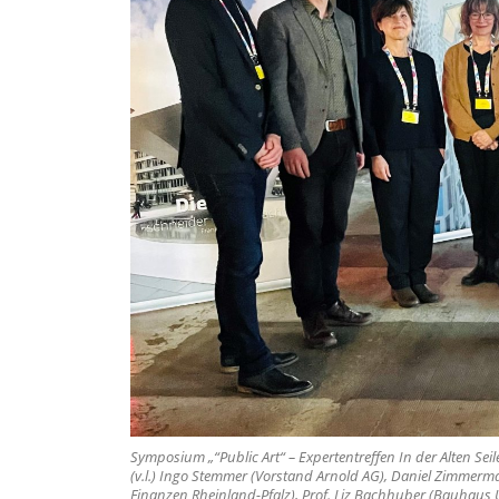
Symposium „“Public Art“ – Expertentreffen In der Alten Seil
(v.l.) Ingo Stemmer (Vorstand Arnold AG), Daniel Zimmerm
Finanzen Rheinland-Pfalz), Prof. Liz Bachhuber (Bauhaus Un