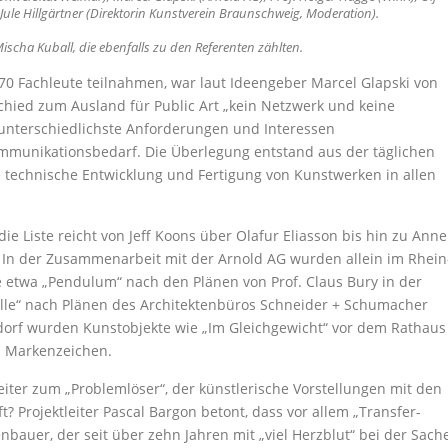
ule Hillgärtner (Direktorin Kunstverein Braunschweig, Moderation).
ischa Kuball, die ebenfalls zu den Referenten zählten.
 70 Fachleute teilnahmen, war laut Ideengeber Marcel Glapski von
chied zum Ausland für Public Art „kein Netzwerk und keine
 unterschiedlichste Anforderungen und Interessen
munikationsbedarf. Die Überlegung entstand aus der täglichen
e technische Entwicklung und Fertigung von Kunstwerken in allen
e Liste reicht von Jeff Koons über Olafur Eliasson bis hin zu Anne
. In der Zusammenarbeit mit der Arnold AG wurden allein im Rhein
e etwa „Pendulum“ nach den Plänen von Prof. Claus Bury in der
elle“ nach Plänen des Architektenbüros Schneider + Schumacher
hsdorf wurden Kunstobjekte wie „Im Gleichgewicht“ vor dem Rathaus
n Markenzeichen.
eiter zum „Problemlöser“, der künstlerische Vorstellungen mit den
? Projektleiter Pascal Bargon betont, dass vor allem „Transfer-
bauer, der seit über zehn Jahren mit „viel Herzblut“ bei der Sach