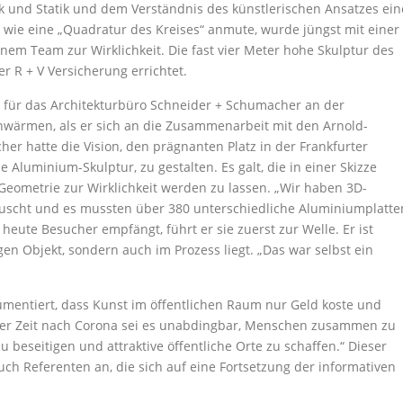
ik und Statik und dem Verständnis des künstlerischen Ansatzes ein
 wie eine „Quadratur des Kreises“ anmute, wurde jüngst mit einer
inem Team zur Wirklichkeit. Die fast vier Meter hohe Skulptur des
r R + V Versicherung errichtet.
 für das Architekturbüro Schneider + Schumacher an der
 Schwärmen, als er sich an die Zusammenarbeit mit den Arnold-
her hatte die Vision, den prägnanten Platz in der Frankfurter
e Aluminium-Skulptur, zu gestalten. Es galt, die in einer Skizze
 Geometrie zur Wirklichkeit werden zu lassen. „Wir haben 3D-
tauscht und es mussten über 380 unterschiedliche Aluminiumplatte
heute Besucher empfängt, führt er sie zuerst zur Welle. Er ist
gen Objekt, sondern auch im Prozess liegt. „Das war selbst ein
gumentiert, dass Kunst im öffentlichen Raum nur Geld koste und
n der Zeit nach Corona sei es unabdingbar, Menschen zusammen zu
 beseitigen und attraktive öffentliche Orte zu schaffen.“ Dieser
ch Referenten an, die sich auf eine Fortsetzung der informativen