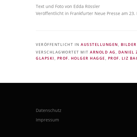
Text und Foto von Edda Rössler
Veröffentlicht in Frankfurter Neue Presse am 23.
VERÖFFENTLICHT IN
AUSSTELLUNGEN
,
BILDER
VERSCHLAGWORTET MIT
ARNOLD AG
,
DANIEL
GLAPSKI
,
PROF. HOLGER HAGGE
,
PROF. LIZ B
Datenschutz
Impressum