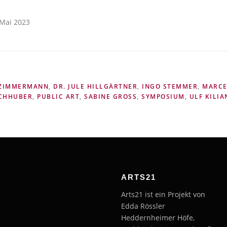
 Mai 2023
 ZIMMERMANN
,
DR. JULE HILLGÄRTNER
,
INGO STEMMER
,
MARCE
ACHHUBER
,
PUBLIC ART
,
SABINE GROSS
,
SYMPOSIUM
,
ULF KILIA
ARTS21
Arts21 ist ein Projekt von
Edda Rössler
Heddernheimer Höfe,