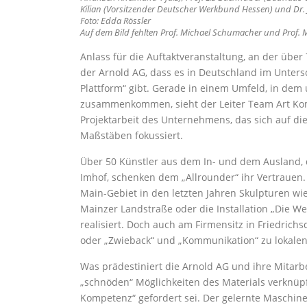
Kilian (Vorsitzender Deutscher Werkbund Hessen) und Dr. J
Foto: Edda Rössler
Auf dem Bild fehlten Prof. Michael Schumacher und Prof. M
Anlass für die Auftaktveranstaltung, an der über
der Arnold AG, dass es in Deutschland im Unters
Plattform“ gibt. Gerade in einem Umfeld, in dem
zusammenkommen, sieht der Leiter Team Art Kom
Projektarbeit des Unternehmens, das sich auf di
Maßstäben fokussiert.
Über 50 Künstler aus dem In- und dem Ausland, di
Imhof, schenken dem „Allrounder“ ihr Vertrauen
Main-Gebiet in den letzten Jahren Skulpturen wi
Mainzer Landstraße oder die Installation „Die W
realisiert. Doch auch am Firmensitz in Friedric
oder „Zwieback“ und „Kommunikation“ zu lokale
Was prädestiniert die Arnold AG und ihre Mitarb
„schnöden“ Möglichkeiten des Materials verknüpft
Kompetenz“ gefordert sei. Der gelernte Maschinen