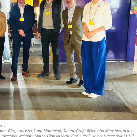
erei
ann (Bürgermeister Stadt Monheim), Sabine Groß (Referentin Ministerium der
iversität Weimar), Marcel Glapski (Arnold AG), Prof. Holger Hagge (WinX), Ulf