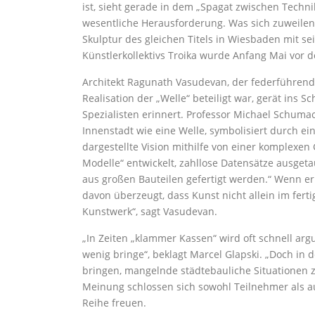
ist, sieht gerade in dem „Spagat zwischen Techn
wesentliche Herausforderung. Was sich zuweilen
Skulptur des gleichen Titels in Wiesbaden mit se
Künstlerkollektivs Troika wurde Anfang Mai vor de
Architekt Ragunath Vasudevan, der federführend
Realisation der „Welle“ beteiligt war, gerät ins
Spezialisten erinnert. Professor Michael Schumac
Innenstadt wie eine Welle, symbolisiert durch ein
dargestellte Vision mithilfe von einer komplexen
Modelle“ entwickelt, zahllose Datensätze ausge
aus großen Bauteilen gefertigt werden.“ Wenn er 
davon überzeugt, dass Kunst nicht allein im ferti
Kunstwerk“, sagt Vasudevan.
„In Zeiten „klammer Kassen“ wird oft schnell ar
wenig bringe“, beklagt Marcel Glapski. „Doch i
bringen, mangelnde städtebauliche Situationen zu
Meinung schlossen sich sowohl Teilnehmer als au
Reihe freuen.